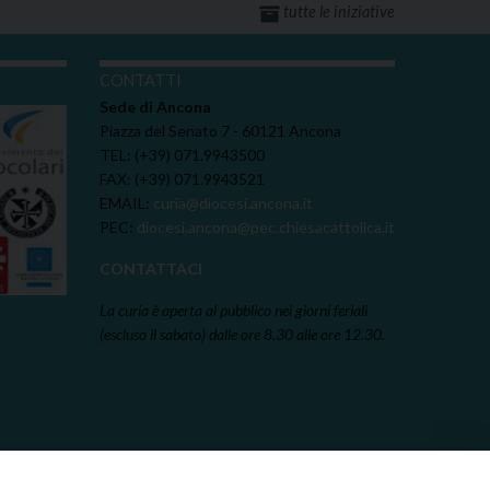
tutte le iniziative
I
CONTATTI
Sede di Ancona
Piazza del Senato 7 - 60121 Ancona
TEL: (+39) 071.9943500
FAX: (+39) 071.9943521
EMAIL:
curia@diocesi.ancona.it
PEC:
diocesi.ancona@pec.chiesacattolica.it
CONTATTACI
La curia è aperta al pubblico nei giorni feriali
(escluso il sabato) dalle ore 8.30 alle ore 12.30.