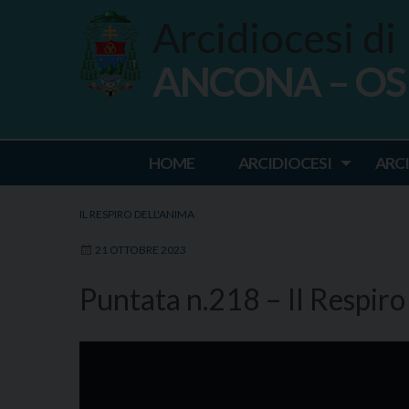
Skip
Arcidiocesi di
to
content
ANCONA – O
Ancona Osim
HOME
ARCIDIOCESI
ARC
IL RESPIRO DELL'ANIMA
21 OTTOBRE 2023
Puntata n.218 – Il Respir