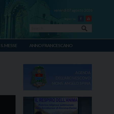
venerdì 07 agosto 2026
Facebook
Youtube
Search
 S. MESSE
ANNO FRANCESCANO
AGENDA
DELL'ARCIVESCOVO
MONS. ANGELO SPINA