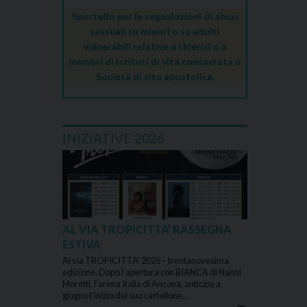
Sportello per le segnalazioni di abusi
sessuali su minori o su adulti
vulnerabili relative a chierici o a
membri di Istituti di vita consacrata o
Società di vita apostolica.
INIZIATIVE 2026
AL VIA TROPICITTA’ RASSEGNA
ESTIVA
Al via TROPICITTA’ 2026 – trentanovesima
edizione. Dopo l’apertura con BIANCA di Nanni
Moretti, l’arena Italia di Ancona, anticipa a
giugno l’inizio del suo cartellone…