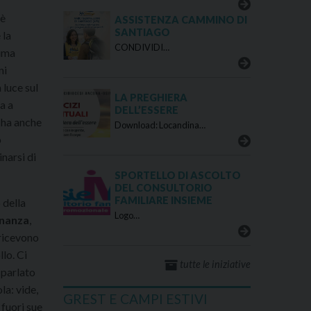
 è
ASSISTENZA CAMMINO DI
SANTIAGO
 la
CONDIVIDI…
tima
ni
 luce sul
LA PREGHIERA
a a
DELL’ESSERE
i ha anche
Download: Locandina…
o
inarsi di
SPORTELLO DI ASCOLTO
DEL CONSULTORIO
FAMILIARE INSIEME
 della
Logo…
inanza
,
i ricevono
lo. Ci
tutte le iniziative
 parlato
la: vide,
GREST E CAMPI ESTIVI
 fuori sue