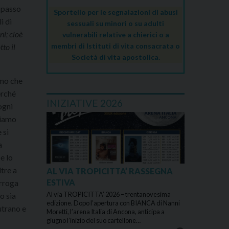
n passo
Sportello per le segnalazioni di abusi
i di
sessuali su minori o su adulti
ni;
cioè
vulnerabili relative a chierici o a
membri di Istituti di vita consacrata o
to il
Società di vita apostolica.
amo che
erché
INIZIATIVE 2026
ogni
iamo
 si
a
e lo
ltre a
AL VIA TROPICITTA’ RASSEGNA
ESTIVA
erroga
Al via TROPICITTA’ 2026 – trentanovesima
o sia
edizione. Dopo l’apertura con BIANCA di Nanni
utrano e
Moretti, l’arena Italia di Ancona, anticipa a
giugno l’inizio del suo cartellone…