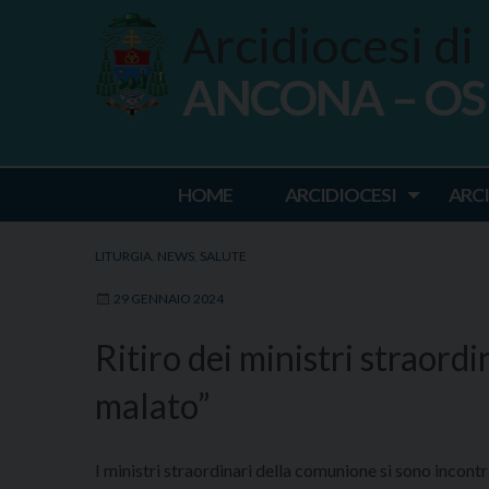
Skip
Arcidiocesi di
to
content
ANCONA – O
Ancona Osim
HOME
ARCIDIOCESI
ARC
LITURGIA
,
NEWS
,
SALUTE
29 GENNAIO 2024
Ritiro dei ministri straord
malato”
I ministri straordinari della comunione si sono incon