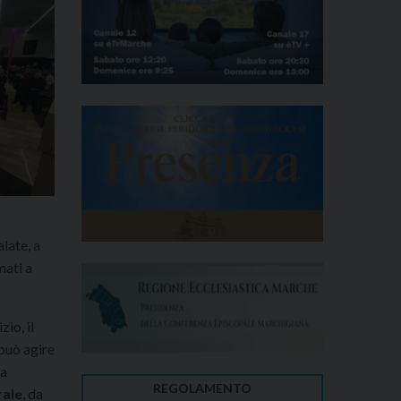
late, a
mati a
zio, il
 può agire
 a
REGOLAMENTO
rale
, da