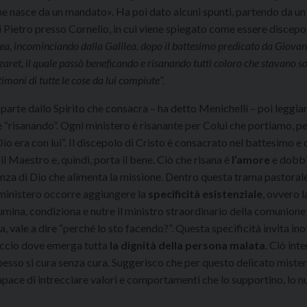
he nasce da un mandato». Ha poi dato alcuni spunti, partendo da u
di Pietro presso Cornelio, in cui viene spiegato come essere discepol
dea, incominciando dalla Galilea, dopo il battesimo predicato da Giovan
ret, il quale passò beneficando e risanando tutti coloro che stavano sot
timoni di tutte le cose da lui compiute
”.
o parte dallo Spirito che consacra – ha detto Menichelli – poi leggi
e “risanando”. Ogni ministero è risanante per Colui che portiamo, p
 era con lui”. Il discepolo di Cristo è consacrato nel battesimo e 
il Maestro e, quindi, porta il bene. Ciò che risana è
l’amore
e dobb
senza di Dio che alimenta la missione. Dentro questa trama pastorale
o ministero occorre aggiungere la
specificità esistenziale
, ovvero l
llumina, condiziona e nutre il ministro straordinario della comunione 
a, vale a dire “perché lo sto facendo?”. Questa specificità invita ino
occio dove emerga tutta
la dignità della persona malata
. Ciò int
spesso si cura senza cura. Suggerisco che per questo delicato mister
capace di intrecciare valori e comportamenti che lo supportino, lo n