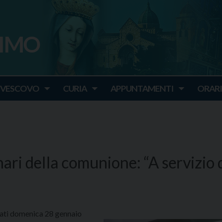
SIMO
o
IVESCOVO
CURIA
APPUNTAMENTI
ORARI
inari della comunione: “A servizio 
trati domenica 28 gennaio