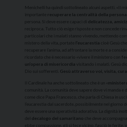
Menichelli ha quindi sottolineato alcuni aspetti. «Il 
importante
recuperare la centralità della persona
persona. Si deve essere capaci di
delicatezza, amiciz
reciproca. Tutto ciò esige risposte e non concede rinv
particolari che i malati stanno vivendo, mettendo come
mistero della vita, portate
l’eucarestia
cioè Gesù ch
recuperare l’anima, ad affrontare la morte e a conside
ricordato che è necessario «vivere il ministero con
fe
un’opera di misericordia
visitando i malati. Gesù dic
Dio sui sofferenti.
Gesù attraverso voi, visita, cur
Il Cardinale ha anche sottolineato che è un «
ministero
comunità. La comunità deve sapere dove vi manda e d
come dice Papa Francesco, che parla di Chiesa in uscita
l’eucarestia dal sacerdote, possibilmente nel giorno de
deve essere una operatività adorativa. La dignità inolt
del
decalogo del samaritano
che deve accompagnare 
ebbe compassione, gli si fece vicino, fasciò le ferite, v