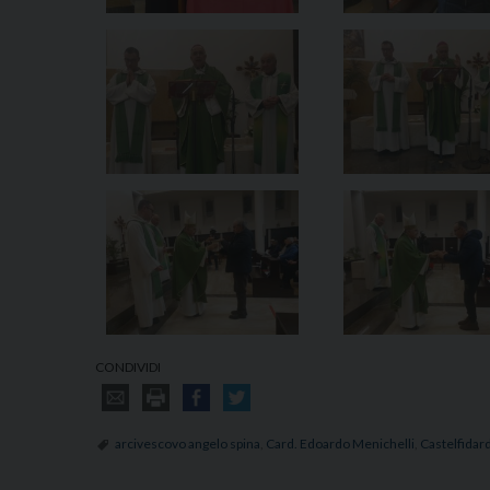
CONDIVIDI
arcivescovo angelo spina
,
Card. Edoardo Menichelli
,
Castelfidar