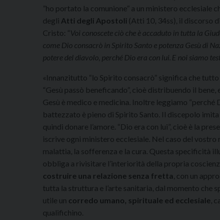
”ho portato la comunione” a un ministero ecclesiale c
degli
Atti degli Apostoli
(Atti 10, 34ss), il discorso 
Cristo: “
Voi conoscete ciò che è accaduto in tutta la Giu
come Dio consacrò in Spirito Santo e potenza Gesù di Naza
potere del diavolo, perché Dio era con lui.
E noi siamo tes
«Innanzitutto “lo Spirito consacrò” significa che tutt
“Gesù passò beneficando”, cioè distribuendo il bene, 
Gesù è medico e medicina. Inoltre leggiamo “perché Dio
battezzato è pieno di Spirito Santo. Il discepolo imita 
quindi donare l’amore. “Dio era con lui”, cioè è la pre
iscrive ogni ministero ecclesiale. Nel caso del vostr
malattia, la sofferenza e la cura. Questa specificità i
obbliga a rivisitare l’interiorità della propria coscienz
costruire una relazione senza fretta
, con un appr
tutta la struttura e l’arte sanitaria, dal momento che 
utile un
corredo umano, spirituale ed ecclesiale
, 
qualifichino.