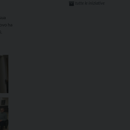
tutte le iniziative
sua
covo ha
i.