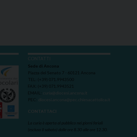
I
CONTATTI
Sede di Ancona
Piazza del Senato 7 - 60121 Ancona
TEL: (+39) 071.9943500
FAX: (+39) 071.9943521
EMAIL:
curia@diocesi.ancona.it
PEC:
diocesi.ancona@pec.chiesacattolica.it
CONTATTACI
La curia è aperta al pubblico nei giorni feriali
(escluso il sabato) dalle ore 8.30 alle ore 12.30.