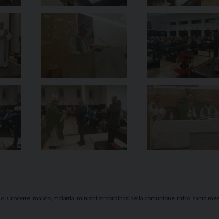
do
,
Crocette
,
malato
,
malattia
,
ministri straordinari della comunione
,
ritiro
,
santa me