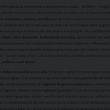
ministro porta la comunione a una persona malata – ha detto – e oggi
, perché viviamo una cultura che mette al centro più la funzione che
ia, pazienza, misura, ascolto
per arrivare a una conoscenza di s
ii. Quando entrate in una casa, dovete cercare di dare senso ai gior
 una cornice al dolore, per dominarlo e orientarlo. Voi portate una
e è
luce, cibo, bevanda, bellezza di eternità
, sacramento che aiut
rarla una porta che conduce all’incontro con il Signore». Menichell
de
, come misura e qualità della propria fede, perché i ministri fann
e: “l’avete fatto a me”. Col vostro ministero rendete manifesto il ch
a, solleva e perdona
».
 della comunità ecclesiale
, il ministro agisce in nome e per conto
eve pregare. È un ministero da vivere dentro una
pastorale di vic
». Inoltre ha ribadito la «
dignità di questo ministero
. I ministr
l Signore, vivono come preghiera il portare Cristo in una teca al col
re deve riguardare anche i vestiti che il ministro indossa». Infine ha
la testimonianza dei discepoli e ha ricordato i verbi della parabo
ersò olio e bino, lo caricò, lo portò in albergo, se ne prese cura, tirò