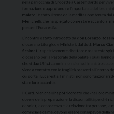
nella parrocchia di Crocette a Castelfidardo per viver
formazione e approfondire l’importanza del loro minis
malato
” è stato il tema della meditazione tenuta dal
Menichelli
, che ha spiegato come stare accanto al ma
portare l’Eucarestia.
L’incontro è stato introdotto da
don Lorenzo Rossin
diocesano Liturgico e Ministeri, dal dott.
Marco Cian
Scalmati
, rispettivamente direttore e assistente spiri
diocesano per la Pastorale della Salute, i quali hanno
che «i due Uffici camminino insieme. Il ministro stra
viene a contatto con le fragilità presenti all’interno 
cui porta l’Eucarestia. I ministri non sono funzionari 
stare loro accanto».
Il Card. Menichelli ha poi ricordato che «nel loro mini
dovere della preparazione, la disponibilità perché ri
da solo), la conoscenza e la relazione tra persone, la ma
cominciare da me, devono essere consapevoli della n