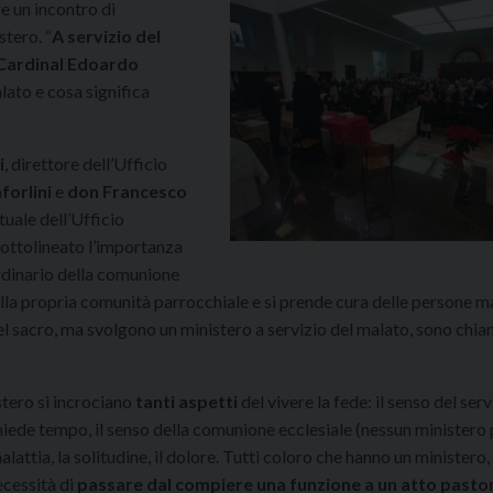
e un incontro di
tero. “
A servizio del
Cardinal Edoardo
lato e cosa significa
i
, direttore dell’Ufficio
forlini
e
don Francesco
tuale dell’Ufficio
 sottolineato l’importanza
ordinario della comunione
della propria comunità parrocchiale e si prende cura delle persone ma
del sacro, ma svolgono un ministero a servizio del malato, sono chia
stero si incrociano
tanti aspetti
del vivere la fede: il senso del servi
chiede tempo, il senso della comunione ecclesiale (nessun ministero
lattia, la solitudine, il dolore. Tutti coloro che hanno un ministero,
ecessità di
passare dal compiere una funzione a un atto pasto