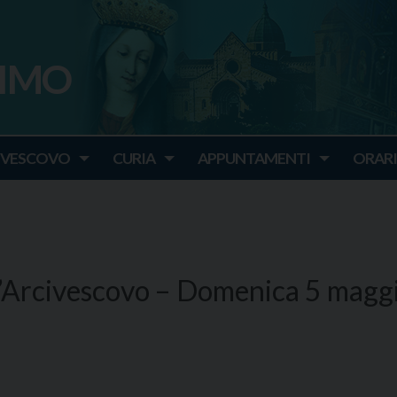
SIMO
o
IVESCOVO
CURIA
APPUNTAMENTI
ORARI
’Arcivescovo – Domenica 5 magg