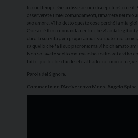
In quel tempo, Gesù disse ai suoi discepoli: «Come il
osserverete i miei comandamenti, rimarrete nel mio 
suo amore. Vi ho detto queste cose perché la mia gioia s
Questo è il mio comandamento: che vi amiate gli uni g
dare la sua vita per i propri amici. Voi siete miei amic
sa quello che fa il suo padrone; ma vi ho chiamato ami
Non voi avete scelto me, ma io ho scelto voi e vi ho co
tutto quello che chiederete al Padre nel mio nome, ve l
Parola del Signore.
Commento dell’Arcivescovo Mons. Angelo Spina