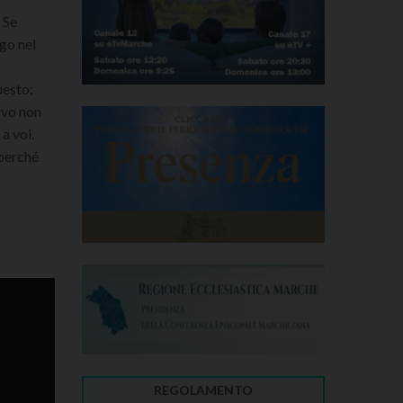
 Se
go nel
uesto:
ervo non
a voi.
 perché
REGOLAMENTO