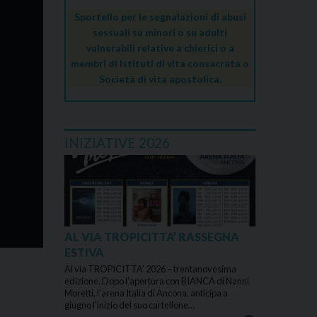
Sportello per le segnalazioni di abusi
sessuali su minori o su adulti
vulnerabili relative a chierici o a
membri di Istituti di vita consacrata o
Società di vita apostolica.
INIZIATIVE 2026
AL VIA TROPICITTA’ RASSEGNA
ESTIVA
Al via TROPICITTA’ 2026 – trentanovesima
edizione. Dopo l’apertura con BIANCA di Nanni
Moretti, l’arena Italia di Ancona, anticipa a
giugno l’inizio del suo cartellone…