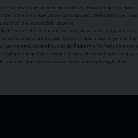
 Padre ha amato me, anche io ho amato voi. Rimanete nel mio amore.
amore, come io ho osservato i comandamenti del Padre mio e riman
ia in voi e la vostra gioia sia piena.
li altri come io ho amato voi. Nessuno ha un amore più grande di q
i, se fate ciò che io vi comando. Non vi chiamo più servi, perché il s
ci, perché tutto ciò che ho udito dal Padre mio l’ho fatto conoscere 
stituiti perché andiate e portiate frutto e il vostro frutto rimanga;
o conceda. Questo vi comando: che vi amiate gli uni gli altri».