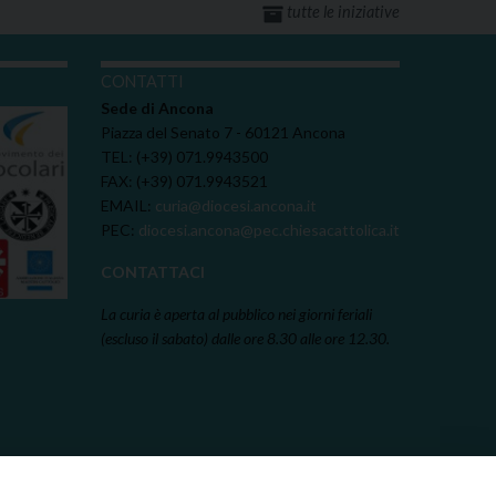
tutte le iniziative
I
CONTATTI
Sede di Ancona
Piazza del Senato 7 - 60121 Ancona
TEL: (+39) 071.9943500
FAX: (+39) 071.9943521
EMAIL:
curia@diocesi.ancona.it
PEC:
diocesi.ancona@pec.chiesacattolica.it
CONTATTACI
La curia è aperta al pubblico nei giorni feriali
(escluso il sabato) dalle ore 8.30 alle ore 12.30.