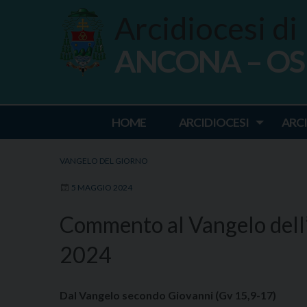
Skip
Arcidiocesi di
to
content
ANCONA – O
Ancona Osim
HOME
ARCIDIOCESI
ARC
VANGELO DEL GIORNO
5 MAGGIO 2024
Commento al Vangelo dell
2024
Dal Vangelo secondo Giovanni (Gv 15,9-17)