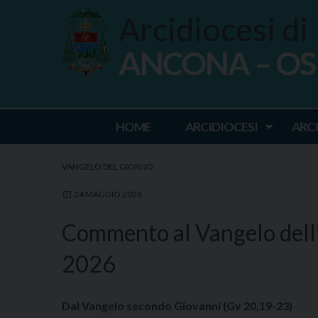
Skip
Arcidiocesi di
to
content
ANCONA – O
Ancona Osim
HOME
ARCIDIOCESI
ARC
VANGELO DEL GIORNO
24 MAGGIO 2026
Commento al Vangelo dell
2026
Dal Vangelo secondo Giovanni (Gv 20,19-23)