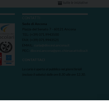
tutte le iniziative
I
CONTATTI
Sede di Ancona
Piazza del Senato 7 - 60121 Ancona
TEL: (+39) 071.9943500
FAX: (+39) 071.9943521
EMAIL:
curia@diocesi.ancona.it
PEC:
diocesi.ancona@pec.chiesacattolica.it
CONTATTACI
La curia è aperta al pubblico nei giorni feriali
(escluso il sabato) dalle ore 8.30 alle ore 12.30.