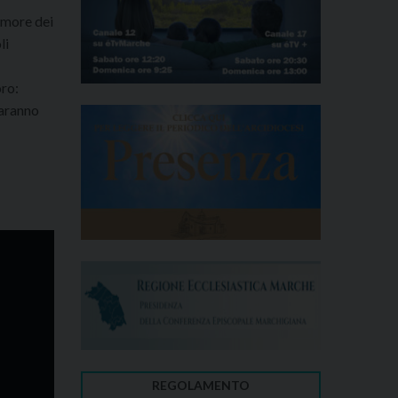
timore dei
li
oro:
saranno
REGOLAMENTO