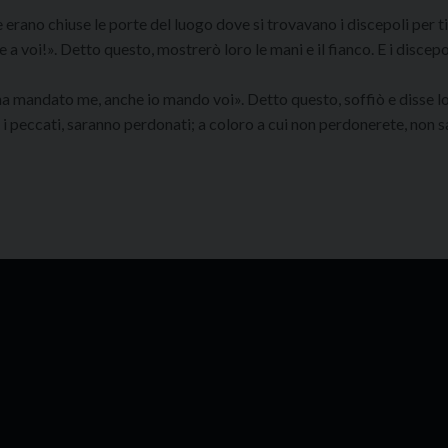
e erano chiuse le porte del luogo dove si trovavano i discepoli per 
 a voi!». Detto questo, mostrerò loro le mani e il fianco. E i discepo
ha mandato me, anche io mando voi». Detto questo, soffiò e disse l
 i peccati, saranno perdonati; a coloro a cui non perdonerete, non 