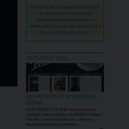
Sportello per le segnalazioni di abusi
sessuali su minori o su adulti
vulnerabili relative a chierici o a
membri di Istituti di vita consacrata o
Società di vita apostolica.
INIZIATIVE 2026
AL VIA TROPICITTA’ RASSEGNA
ESTIVA
Al via TROPICITTA’ 2026 – trentanovesima
edizione. Dopo l’apertura con BIANCA di Nanni
Moretti, l’arena Italia di Ancona, anticipa a
giugno l’inizio del suo cartellone…