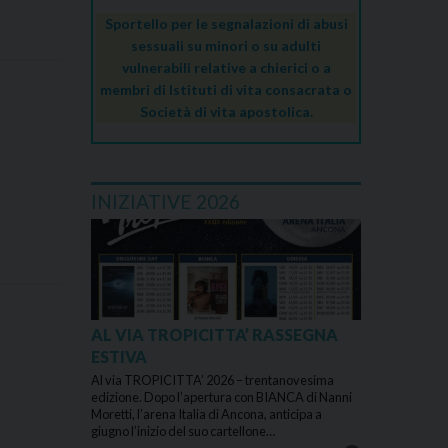
Sportello per le segnalazioni di abusi
sessuali su minori o su adulti
vulnerabili relative a chierici o a
membri di Istituti di vita consacrata o
Società di vita apostolica.
INIZIATIVE 2026
AL VIA TROPICITTA’ RASSEGNA
ESTIVA
Al via TROPICITTA’ 2026 – trentanovesima
edizione. Dopo l’apertura con BIANCA di Nanni
Moretti, l’arena Italia di Ancona, anticipa a
giugno l’inizio del suo cartellone…