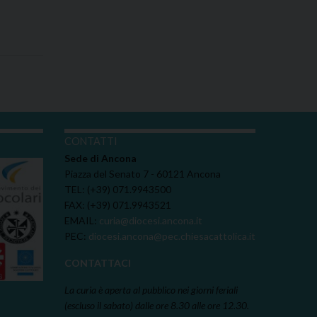
I
CONTATTI
Sede di Ancona
Piazza del Senato 7 - 60121 Ancona
TEL: (+39) 071.9943500
FAX: (+39) 071.9943521
EMAIL:
curia@diocesi.ancona.it
PEC:
diocesi.ancona@pec.chiesacattolica.it
CONTATTACI
La curia è aperta al pubblico nei giorni feriali
(escluso il sabato) dalle ore 8.30 alle ore 12.30.