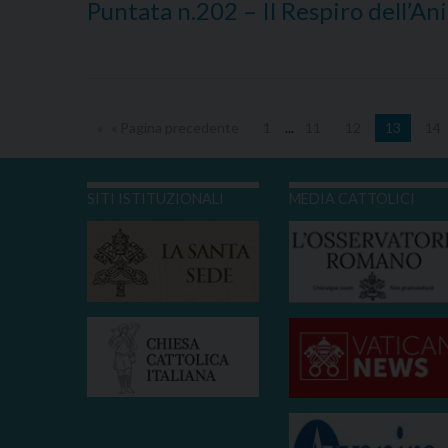
Puntata n.202 – Il Respiro dell’A
« Pagina precedente
1
...
11
12
13
14
SITI ISTITUZIONALI
MEDIA CATTOLICI