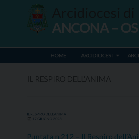
Skip
Arcidiocesi di
to
content
ANCONA – O
Ancona Osim
HOME
ARCIDIOCESI
ARC
IL RESPIRO DELL’ANIMA
IL RESPIRO DELL'ANIMA
17 GIUGNO 2023
Puntata n.212 – Il Respiro dell’A