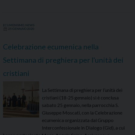
ad
Ancona
del
ECUMENISMO
,
NEWS
cardinale
25 GENNAIO 2020
Cristóbal
López
Celebrazione ecumenica nella
Romero,
arcivescovo
Settimana di preghiera per l’unità dei
di
cristiani
Rabat
La Settimana di preghiera per l’unità dei
cristiani (18-25 gennaio) si è conclusa
sabato 25 gennaio, nella parrocchia S.
Giuseppe Moscati, con la Celebrazione
ecumenica organizzata dal Gruppo
Interconfessionale in Dialogo (Gid), a cui