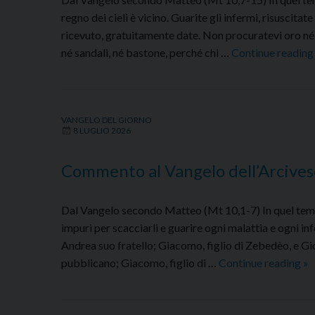
regno dei cieli è vicino. Guarite gli infermi, risuscita
ricevuto, gratuitamente date. Non procuratevi oro né 
né sandali, né bastone, perché chi …
Continue readin
VANGELO DEL GIORNO
8 LUGLIO 2026
Commento al Vangelo dell’Arcives
Dal Vangelo secondo Matteo (Mt 10,1-7) In quel tempo, 
impuri per scacciarli e guarire ogni malattia e ogni in
Andrea suo fratello; Giacomo, figlio di Zebedèo, e G
C
pubblicano; Giacomo, figlio di …
Continue reading
»
al
Va
de