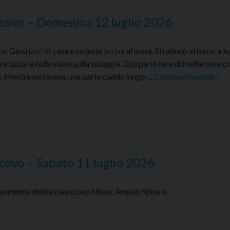
covo – Domenica 12 luglio 2026
esù uscì di casa e sedette in riva al mare. Si radunò attorno a lu
re tutta la folla stava sulla spiaggia. Egli parlò loro di molte cose c
Co
are. Mentre seminava, una parte cadde lungo …
Continue reading
»
al
Van
del
–
Dom
12
covo – Sabato 11 luglio 2026
lugl
202
Commento dell’Arcivescovo Mons. Angelo Spina h