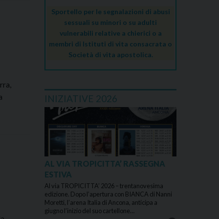
Sportello per le segnalazioni di abusi
sessuali su minori o su adulti
vulnerabili relative a chierici o a
membri di Istituti di vita consacrata o
Società di vita apostolica.
rra,
a
INIZIATIVE 2026
mento
elo
’Arcivescovo
AL VIA TROPICITTA’ RASSEGNA
oledì
ESTIVA
Al via TROPICITTA’ 2026 – trentanovesima
o
edizione. Dopo l’apertura con BIANCA di Nanni
Moretti, l’arena Italia di Ancona, anticipa a
6
giugno l’inizio del suo cartellone…
la