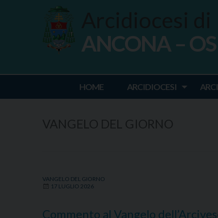
Skip
Arcidiocesi di
to
content
ANCONA – O
Ancona Osim
HOME
ARCIDIOCESI
ARC
VANGELO DEL GIORNO
VANGELO DEL GIORNO
17 LUGLIO 2026
Commento al Vangelo dell’Arcives