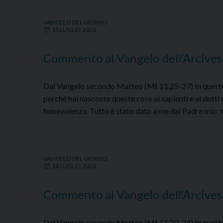
VANGELO DEL GIORNO
15 LUGLIO 2026
Commento al Vangelo dell’Arcives
Dal Vangelo secondo Matteo (Mt 11,25-27) In quel temp
perché hai nascosto queste cose ai sapienti e ai dotti e 
benevolenza. Tutto è stato dato a me dal Padre mio; n
VANGELO DEL GIORNO
14 LUGLIO 2026
Commento al Vangelo dell’Arcives
Dal Vangelo secondo Matteo (Mt 11,20-24) In quel tem