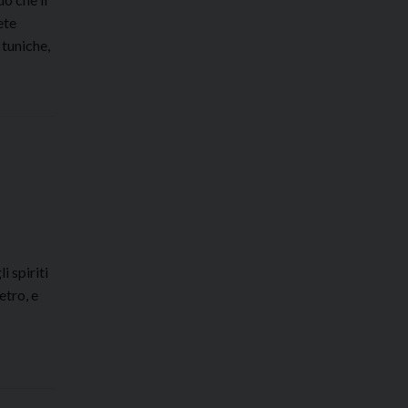
ete
 tuniche,
 spiriti
etro, e