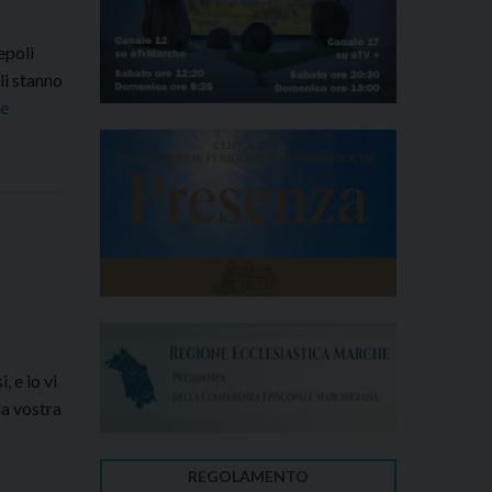
epoli
li stanno
ue
 e io vi
la vostra
REGOLAMENTO