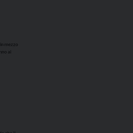
 in mezzo
nno ai
o che il