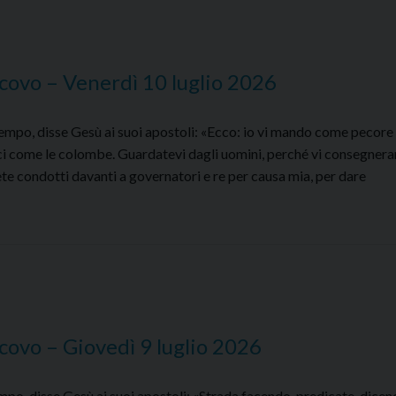
covo – Venerdì 10 luglio 2026
mpo, disse Gesù ai suoi apostoli: «Ecco: io vi mando come pecore
ici come le colombe. Guardatevi dagli uomini, perché vi consegnera
rete condotti davanti a governatori e re per causa mia, per dare
covo
covo – Giovedì 9 luglio 2026
o, disse Gesù ai suoi apostoli: «Strada facendo, predicate, dicend