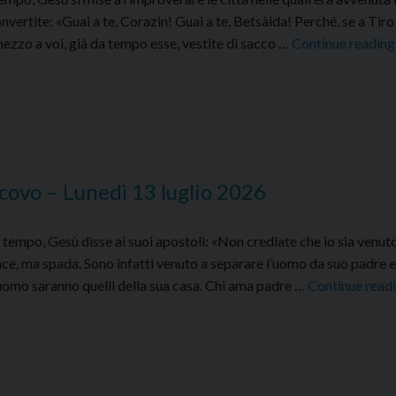
vertite: «Guai a te, Corazìn! Guai a te, Betsàida! Perché, se a Tiro
 mezzo a voi, già da tempo esse, vestite di sacco …
Continue readin
covo – Lunedì 13 luglio 2026
empo, Gesù disse ai suoi apostoli: «Non crediate che io sia venut
ce, ma spada. Sono infatti venuto a separare l’uomo da suo padre e l
’uomo saranno quelli della sua casa. Chi ama padre …
Continue read