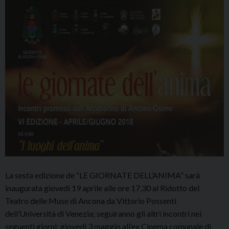
Paragger
La sesta edizione de “LE GIORNATE DELL’ANIMA” sarà
inaugurata giovedì 19 aprile alle ore 17,30 al Ridotto del
Teatro delle Muse di Ancona da Vittorio Possenti
dell’Università di Venezia; seguiranno gli altri incontri nei
seguenti giorni: giovedì 3 maggio all’ex Cinema comunale di