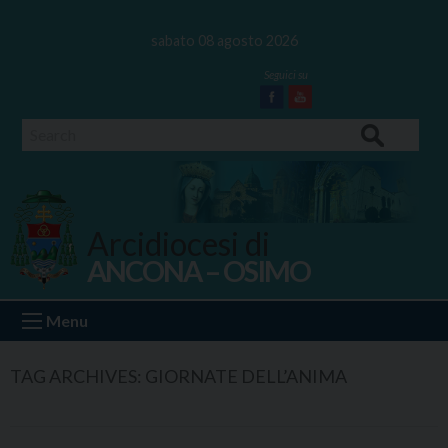
Skip
to
sabato 08 agosto 2026
content
Facebook
Youtube
Search
Arcidiocesi di
ANCONA – OSIMO
Ancona Osimo
Menu
TAG ARCHIVES:
GIORNATE DELL’ANIMA