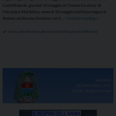
Castelfidardo, giovedì 10 maggio al Cinema Excelsior di
Falconara Marittima, venerdì 18 maggio nell’Aula magna di
Le
Ateneo ad Ancona (insieme con il …
Continue reading
»
Giornate
dell'Anima
cinema
,
giornate anima
,
giornate anima 2018
,
giornate dell'anima
P
o
s
t
AGENDA
N
DELL'ARCIVESCOVO
a
MONS. ANGELO SPINA
v
i
g