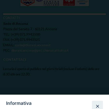
CONTATTI
Sede di Ancona
Piazza del Senato 7 - 60121 Ancona
TEL: (+39) 071.9943500
FAX: (+39) 071.9943521
EMAIL:
curia@diocesi.ancona.it
PEC:
diocesi.ancona@pec.chiesacattolica.it
CONTATTACI
La curia è aperta al pubblico nei giorni feriali (escluso il sabato) dalle ore
8.30 alle ore 12.30.
Informativa