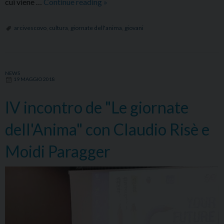
Concluso
cui viene …
Continue reading
»
ad
Osimo
arcivescovo
,
cultura
,
giornate dell'anima
,
giovani
il
ciclo
delle
NEWS
Giornate
19 MAGGIO 2018
dell’anima
IV incontro de "Le giornate
dell'Anima" con Claudio Risè e
Moidi Paragger