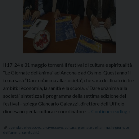
Il 17, 24 e 31 maggio tornerà il festival di cultura e spiritualità
“Le Giornate dell’anima” ad Ancona e ad Osimo. Quest’anno il
tema sarà “Dare un’anima alla società”, che sarà declinato in tre
ambiti: l’economia, la sanità e la scuola. «”Dare un’anima alla
società” sintetizza il programma della settima edizione del
festival – spiega Giancarlo Galeazzi, direttore dell’Ufficio
Torn
diocesano per la cultura e coordinatore …
Continue reading
»
“Le
gior
agenda del vescovo
,
arcivescovo
,
cultura
,
giornate dell'anima
,
le giornate
dell'anima
,
spiritualità
dell’