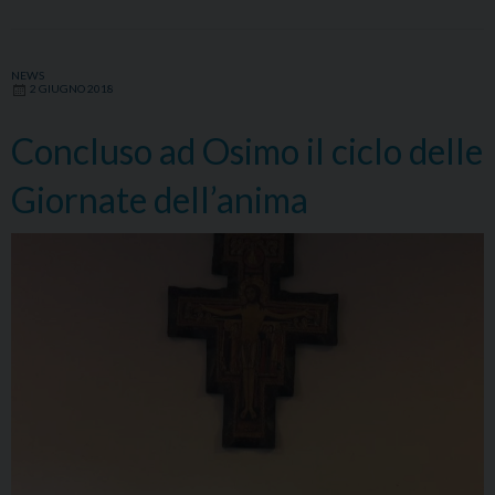
ad
Anco
e
NEWS
2 GIUGNO 2018
ad
Osi
Concluso ad Osimo il ciclo delle
Giornate dell’anima