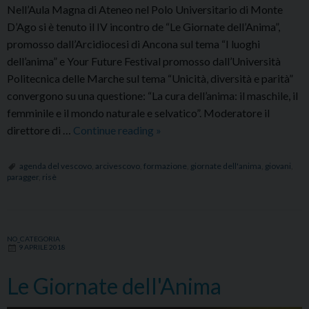
Nell’Aula Magna di Ateneo nel Polo Universitario di Monte
D’Ago si è tenuto il IV incontro de “Le Giornate dell’Anima”,
promosso dall’Arcidiocesi di Ancona sul tema “I luoghi
dell’anima” e Your Future Festival promosso dall’Università
Politecnica delle Marche sul tema “Unicità, diversità e parità”
convergono su una questione: “La cura dell’anima: il maschile, il
femminile e il mondo naturale e selvatico”. Moderatore il
IV
direttore di …
Continue reading
»
incontro
de
agenda del vescovo
,
arcivescovo
,
formazione
,
giornate dell'anima
,
giovani
,
paragger
,
risè
"Le
giornate
dell'Anima"
con
NO_CATEGORIA
9 APRILE 2018
Claudio
Risè
Le Giornate dell'Anima
e
Moidi