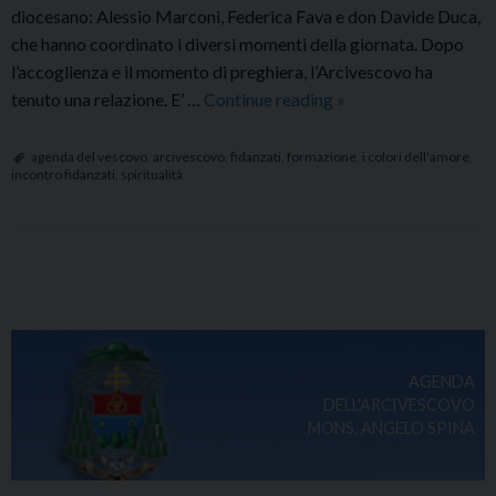
diocesano: Alessio Marconi, Federica Fava e don Davide Duca,
che hanno coordinato i diversi momenti della giornata. Dopo
l’accoglienza e il momento di preghiera, l’Arcivescovo ha
Cento
tenuto una relazione. E’ …
Continue reading
»
coppie
di
agenda del vescovo
,
arcivescovo
,
fidanzati
,
formazione
,
i colori dell'amore
,
incontro fidanzati
,
spiritualità
fidanzati
si
sono
incontrate
P
a
o
Loreto
s
t
AGENDA
N
DELL'ARCIVESCOVO
a
MONS. ANGELO SPINA
v
i