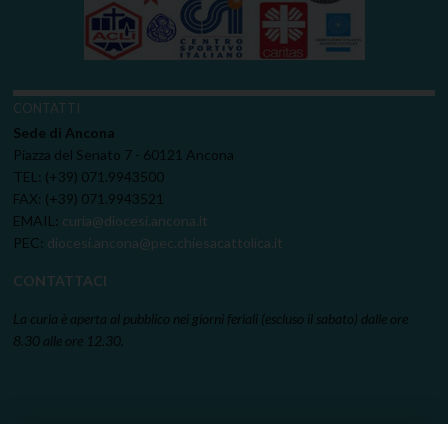
CONTATTI
Sede di Ancona
Piazza del Senato 7 - 60121 Ancona
TEL: (+39) 071.9943500
FAX: (+39) 071.9943521
EMAIL:
curia@diocesi.ancona.it
PEC:
diocesi.ancona@pec.chiesacattolica.it
CONTATTACI
La curia è aperta al pubblico nei giorni feriali (escluso il sabato) dalle ore
8.30 alle ore 12.30.