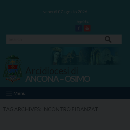
Skip
to
venerdì 07 agosto 2026
content
Facebook
Youtube
Search
Arcidiocesi di
ANCONA – OSIMO
Ancona Osimo
Menu
TAG ARCHIVES:
INCONTRO FIDANZATI