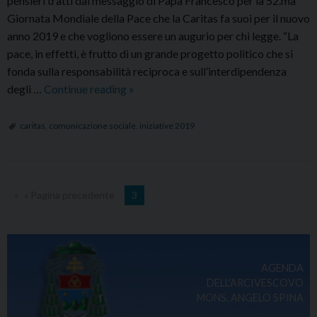
pensieri tratti dal messaggio di Papa Francesco per la 52.ma
Giornata Mondiale della Pace che la Caritas fa suoi per il nuovo
anno 2019 e che vogliono essere un augurio per chi legge. “La
pace, in effetti, è frutto di un grande progetto politico che si
fonda sulla responsabilità reciproca e sull’interdipendenza
Auguri
degli …
Continue reading
»
di
Pace
caritas
,
comunicazione sociale
,
iniziative 2019
a
Tutti
« Pagina precedente
3
AGENDA
DELL'ARCIVESCOVO
MONS. ANGELO SPINA