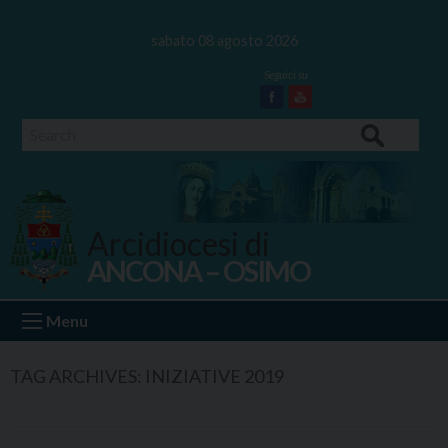
Skip
to
sabato 08 agosto 2026
content
Facebook
Youtube
Search
Arcidiocesi di
ANCONA – OSIMO
Ancona Osimo
Menu
TAG ARCHIVES:
INIZIATIVE 2019