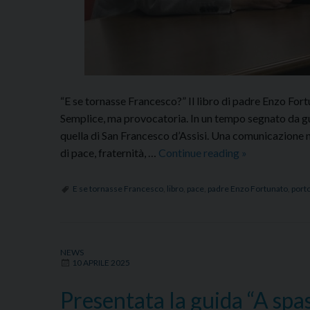
“E se tornasse Francesco?” Il libro di padre Enzo Fort
Semplice, ma provocatoria. In un tempo segnato da gue
quella di San Francesco d’Assisi. Una comunicazione n
Padre
di pace, fraternità, …
Continue reading
»
Enzo
Fortunato
E se tornasse Francesco
,
libro
,
pace
,
padre Enzo Fortunato
,
port
ad
Ancona:
“E
NEWS
se
10 APRILE 2025
tornasse
Francesco?”
Presentata la guida “A spa