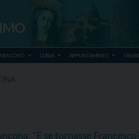
SIMO
o
IVESCOVO
CURIA
APPUNTAMENTI
ORARI
CONA
ncona: “E se tornasse Francesco