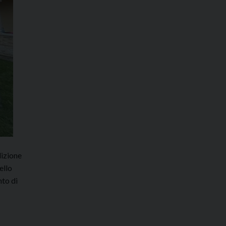
dizione
ello
nto di