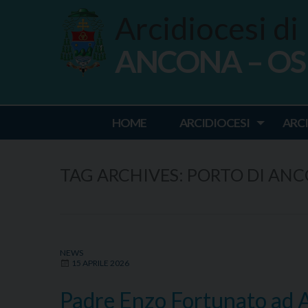
Skip
Arcidiocesi di
to
content
ANCONA – O
Ancona Osim
HOME
ARCIDIOCESI
ARC
TAG ARCHIVES:
PORTO DI AN
NEWS
15 APRILE 2026
Padre Enzo Fortunato ad A