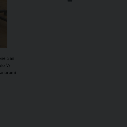
one: San
olo “A
 panorami