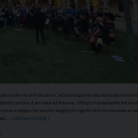
to sulle vie di Francesco“, iniziativa giunta alla sua undicesima e
attutto umbre, è arrivata ad Ancona, città profondamente intrisa d
rso a tappe che tocchi i luoghi più significativi in relazione al sa
“InCanto
 ad …
Continue reading
»
sulle
vie
o