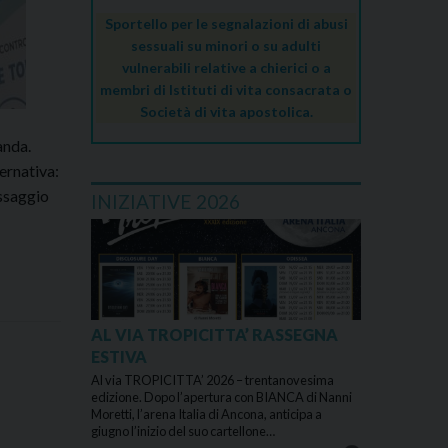
Sportello per le segnalazioni di abusi
sessuali su minori o su adulti
vulnerabili relative a chierici o a
membri di Istituti di vita consacrata o
Società di vita apostolica.
anda.
ernativa:
essaggio
INIZIATIVE 2026
AL VIA TROPICITTA’ RASSEGNA
ESTIVA
Al via TROPICITTA’ 2026 – trentanovesima
edizione. Dopo l’apertura con BIANCA di Nanni
Moretti, l’arena Italia di Ancona, anticipa a
giugno l’inizio del suo cartellone…