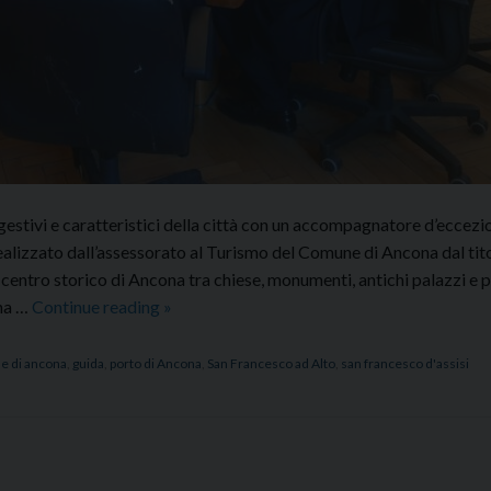
ggestivi e caratteristici della città con un accompagnatore d’eccezi
 realizzato dall’assessorato al Turismo del Comune di Ancona dal tit
centro storico di Ancona tra chiese, monumenti, antichi palazzi e
Presentata
ona …
Continue reading
»
la
guida
 di ancona
,
guida
,
porto di Ancona
,
San Francesco ad Alto
,
san francesco d'assisi
“A
spasso
con
Francesco”