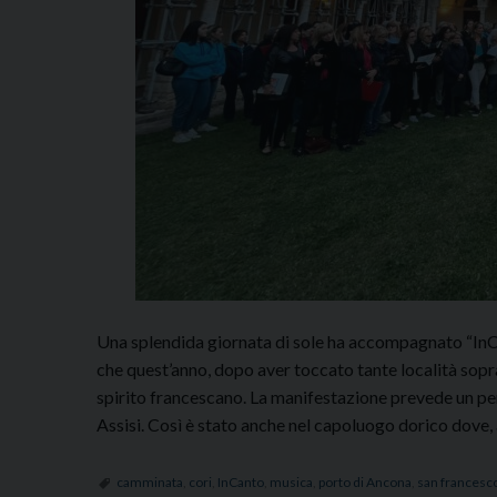
Una splendida giornata di sole ha accompagnato “InCan
che quest’anno, dopo aver toccato tante località sopr
spirito francescano. La manifestazione prevede un perco
Assisi. Così è stato anche nel capoluogo dorico dove,
camminata
,
cori
,
InCanto
,
musica
,
porto di Ancona
,
san francesc