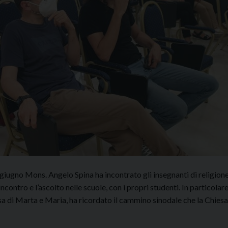
giugno Mons. Angelo Spina ha incontrato gli insegnanti di religion
incontro e l’ascolto nelle scuole, con i propri studenti. In particolare
a di Marta e Maria, ha ricordato il cammino sinodale che la Chiesa
tro