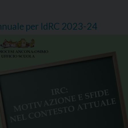
con
gli
studenti
e
nnuale per IdRC 2023-24
gli
insegnanti
di
religione