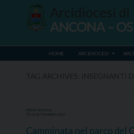
Skip
Arcidiocesi di
to
content
ANCONA – O
Ancona Osim
HOME
ARCIDIOCESI
ARC
TAG ARCHIVES:
INSEGNANTI D
NEWS
,
SCUOLA
23 SETTEMBRE 2023
Camminata nel parco del Ca