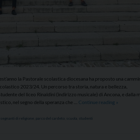
est’anno la Pastorale scolastica diocesana ha proposto una cammi
colastico 2023/24. Un percorso tra storia, natura e bellezza,
udente del liceo Rinaldini (indirizzo musicale) di Ancona, e dalla 
Camminat
astico, nel segno della speranza che …
Continue reading
»
nel
parco
nsegnanti di religione
,
parco del cardeto
,
scuola
,
studenti
del
Cardeto