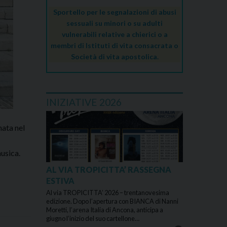
Sportello per le segnalazioni di abusi
sessuali su minori o su adulti
vulnerabili relative a chierici o a
membri di Istituti di vita consacrata o
Società di vita apostolica.
INIZIATIVE 2026
nata nel
musica.
a
AL VIA TROPICITTA’ RASSEGNA
ESTIVA
Al via TROPICITTA’ 2026 – trentanovesima
edizione. Dopo l’apertura con BIANCA di Nanni
Moretti, l’arena Italia di Ancona, anticipa a
giugno l’inizio del suo cartellone…