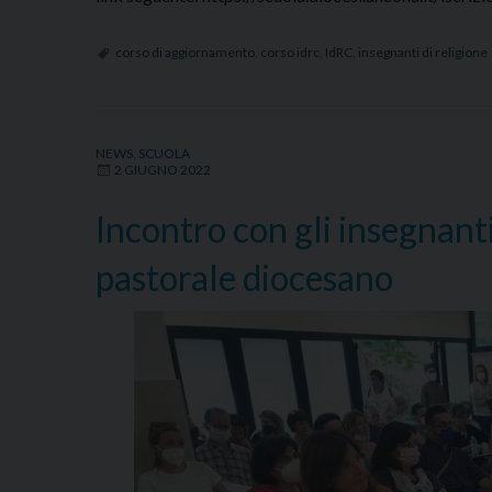
corso di aggiornamento
,
corso idrc
,
IdRC
,
insegnanti di religione
NEWS
,
SCUOLA
2 GIUGNO 2022
Incontro con gli insegnant
pastorale diocesano