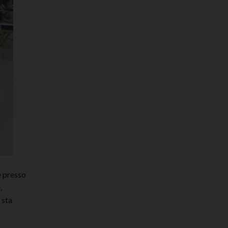
e presso
,
 sta