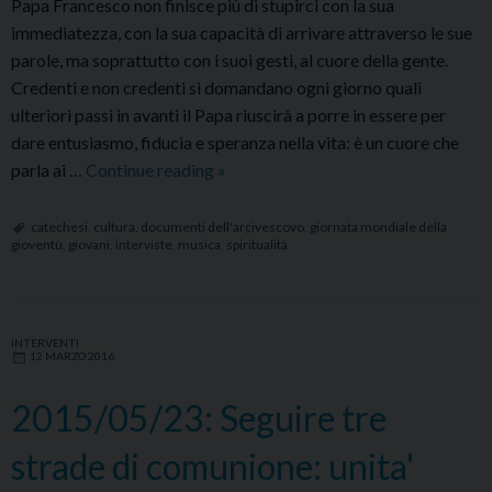
Papa Francesco non finisce più di stupirci con la sua
immediatezza, con la sua capacità di arrivare attraverso le sue
parole, ma soprattutto con i suoi gesti, al cuore della gente.
Credenti e non credenti si domandano ogni giorno quali
ulteriori passi in avanti il Papa riuscirà a porre in essere per
dare entusiasmo, fiducia e speranza nella vita: è un cuore che
2013/08/22:
parla ai …
Continue reading
»
La
casa
catechesi
,
cultura
,
documenti dell'arcivescovo
,
giornata mondiale della
gioventù
,
giovani
,
interviste
,
musica
,
spiritualità
della
proposta
di
Cristo
INTERVENTI
12 MARZO 2016
e'
il
2015/05/23: Seguire tre
cuore
dell'uomo
strade di comunione: unita'
di