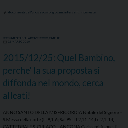
Intervento
di
documenti dell'arcivescovo
,
giovani
,
interventi
,
interviste
S.Em.
Cardinale
Arcivescovo
DOCUMENTI DELL'ARCIVESCOVO
,
OMELIE
a
22 MARZO 2016
conclusione
della
2015/12/25: Quel Bambino,
riflessione
perche' la sua proposta si
di
Fra
diffonda nel mondo, cerca
Enzo
Bianchi
alleati!
–
Priore
Comunità
ANNO SANTO DELLA MISERICORDIA Natale del Signore –
di
S.Messa della notte (Is 9,1-6; Sal 95;Tt 2,11-14;Lc 2,1-14)
Bose
CATTEDRALE S. CIRIACO – ANCONA Carissimi, in questi