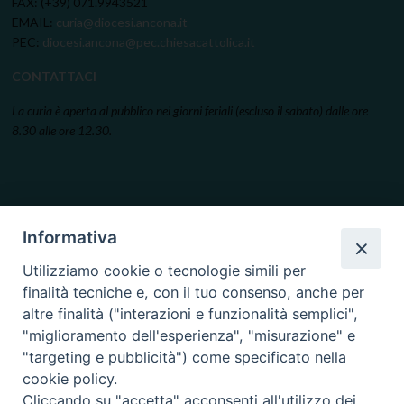
FAX: (+39) 071.9943521
EMAIL:
curia@diocesi.ancona.it
PEC:
diocesi.ancona@pec.chiesacattolica.it
CONTATTACI
La curia è aperta al pubblico nei giorni feriali (escluso il sabato) dalle ore
8.30 alle ore 12.30.
Informativa
Utilizziamo cookie o tecnologie simili per
finalità tecniche e, con il tuo consenso, anche per
altre finalità ("interazioni e funzionalità semplici",
"miglioramento dell'esperienza", "misurazione" e
"targeting e pubblicità") come specificato nella
cookie policy.
Cliccando su "accetta" acconsenti all'utilizzo dei