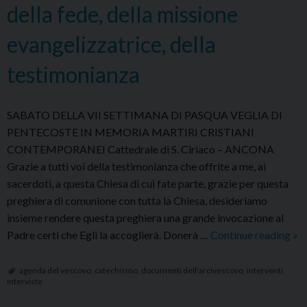
Cristo
della fede, della missione
evangelizzatrice, della
testimonianza
SABATO DELLA VII SETTIMANA DI PASQUA VEGLIA DI
PENTECOSTE IN MEMORIA MARTIRI CRISTIANI
CONTEMPORANEI Cattedrale di S. Ciriaco – ANCONA
Grazie a tutti voi della testimonianza che offrite a me, ai
sacerdoti, a questa Chiesa di cui fate parte, grazie per questa
preghiera di comunione con tutta la Chiesa, desideriamo
insieme rendere questa preghiera una grande invocazione al
20
Padre certi che Egli la accoglierà. Donerà …
Continue reading
»
Seg
tre
agenda del vescovo
,
catechismo
,
documenti dell'arcivescovo
,
interventi
,
interviste
str
di