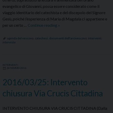
evangelico di Giovanni, possa essere considerato come il
viaggio identitario del catechista e del discepolo del Signore
Gesù, poiché l’esperienza di Maria di Magdala ci appartiene e
2015/05/03:
per un certo …
Continue reading
»
Piu
che
agenda del vescovo
,
catechesi
,
documenti dell'arcivescovo
,
interventi
,
interviste
insegnare
con
le
parole,
INTERVENTI
30 MARZO 2016
insegnate
con
2016/03/25: Intervento
la
vita
chiusura Via Crucis Cittadina
INTERVENTO CHIUSURA VIA CRUCIS CITTADINA (Dalla