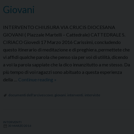
Giovani
INTERVENTO CHIUSURA VIA CRUCIS DIOCESANA
GIOVANI ( Piazzale Martelli – Cattedrale) CATTEDRALE S.
CIRIACO Giovedì 17 Marzo 2016 Carissimi, concludendo
questo itinerario di meditazione e di preghiera, permettete che
vi affidi qualche parola che penso sia per voi di utilità, dicendo
a voi la parola sappiate che la dico innanzitutto a me stesso. Da
più tempo di voi ragazzi sono abituato a questa esperienza
2016/03/17:
della …
Continue reading
»
Intervento
chiusura
documenti dell'arcivescovo
,
giovani
,
interventi
,
interviste
Via
Crucis
Diocesana
INTERVENTI
Giovani
30 MARZO 2016