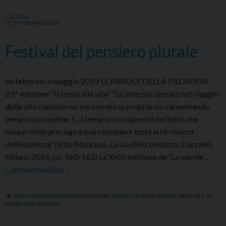
CULTURA
20 FEBBRAIO 2019
Festival del pensiero plurale
da febbraio a maggio 2019 LE PAROLE DELLA FILOSOFIA
23^ edizione “Il senso alla vita” “Lo stile più sensato nel viaggio
della vita consiste nel percorrere la propria via camminando
sempre sul confine, (…) sempre consapevoli del fatto che
nessun itinerario saprà mai contenere tutta la ricchezza
dell’esistenza” (Vito Mancuso, La via della bellezza, Garzanti,
Milano 2018, pp. 160-161) La XXIII edizione de “Le parole …
Festival
Continue reading
»
del
pensiero
cultura
,
festival del pensiero plurale
,
giovani
,
Il senso alla vita
,
interviste
,
le
parole della filosofia
plurale