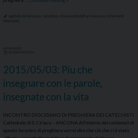
Catechisti
per
agenda del vescovo
,
catechesi
,
documenti dell'arcivescovo
,
interventi
,
interviste
un
ministero
di
Misericordia
INTERVENTI
10 MAGGIO 2016
2015/05/03: Piu che
insegnare con le parole,
insegnate con la vita
INCONTRO DIOCESANO DI PREGHIERA DEI CATECHISTI
Cattedrale di S. Ciriaco – ANCONA All’interno dei contenuti di
questo incontro di preghiera vorrei dire che ciò che ci è stato
offerto, soprattutto la lettura frammentata del brano