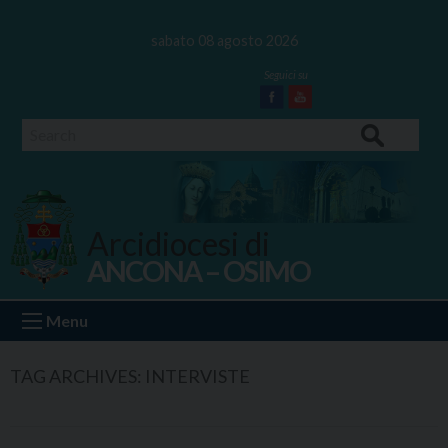
Skip
to
sabato 08 agosto 2026
content
Facebook
Youtube
Search
Arcidiocesi di
ANCONA – OSIMO
Ancona Osimo
Menu
TAG ARCHIVES:
INTERVISTE