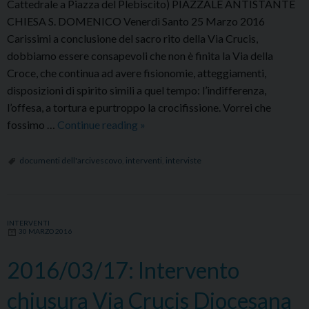
Cattedrale a Piazza del Plebiscito) PIAZZALE ANTISTANTE
CHIESA S. DOMENICO Venerdì Santo 25 Marzo 2016
Carissimi a conclusione del sacro rito della Via Crucis,
dobbiamo essere consapevoli che non è finita la Via della
Croce, che continua ad avere fisionomie, atteggiamenti,
disposizioni di spirito simili a quel tempo: l’indifferenza,
l’offesa, a tortura e purtroppo la crocifissione. Vorrei che
2016/03/25:
fossimo …
Continue reading
»
Intervento
chiusura
documenti dell'arcivescovo
,
interventi
,
interviste
Via
Crucis
Cittadina
INTERVENTI
30 MARZO 2016
2016/03/17: Intervento
chiusura Via Crucis Diocesana