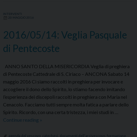
INTERVENTI
20 MAGGIO 2016
2016/05/14: Veglia Pasquale
di Pentecoste
ANNO SANTO DELLA MISERICORDIA Veglia di preghiera
di Pentecoste Cattedrale di S. Ciriaco – ANCONA Sabato 14
maggio 2016 Ci siamo raccolti in preghiera per invocare e
accogliere il dono dello Spirito, lo stiamo facendo imitando
l’esperienza dei discepoli raccolti in preghiera con Maria nel
Cenacolo. Facciamo tutti sempre molta fatica a parlare dello
Spirito. Ricordo, con una certa tristezza, i miei studi in …
2016/05/14:
Continue reading
»
Veglia
Pasquale
agenda del vescovo
,
catechesi
,
documenti dell'arcivescovo
,
formazione
,