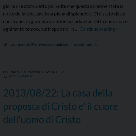
giorni ci è stato detto più volte che questa sarebbe stata la
notte della luna, una luna piena di splendore. Ci è stato detto
che in questa giornata sarebbe accaduto un fatto che ricorre
2015/12/
ogni tanto tempo, purtroppo noi in …
Continue reading
»
Quel
Bambino,
documenti dell'arcivescovo
,
giubileo
,
interviste
,
omelie
perche'
la
sua
DOCUMENTI DELL'ARCIVESCOVO
,
INTERVISTE
proposta
12 MARZO 2016
si
diffonda
2013/08/22: La casa della
nel
proposta di Cristo e' il cuore
mondo,
cerca
dell'uomo di Cristo
alleati!