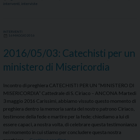
interventi
,
interviste
di
Pentecoste
INTERVENTI
16 MAGGIO 2016
2016/05/03: Catechisti per un
ministero di Misericordia
Incontro di preghiera CATECHISTI PER UN “MINISTERO DI
MISERICORDIA” Cattedrale di S. Ciriaco – ANCONA Martedì
3 maggio 2016 Carissimi, abbiamo vissuto questo momento di
preghiera dentro la memoria santa del nostro patrono Ciriaco,
testimone della fede e martire per la fede; chiediamo a lui di
essere capaci, a nostra volta, di celebrare questa testimonianza
nel momento in cui stiamo per concludere questa nostra
2016/05/03:
preghiera …
Continue reading
»