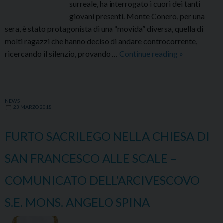
surreale, ha interrogato i cuori dei tanti
giovani presenti. Monte Conero, per una
sera, è stato protagonista di una “movida” diversa, quella di
molti ragazzi che hanno deciso di andare controcorrente,
Via
ricercando il silenzio, provando …
Continue reading
»
Crucis
dei
Giovani
NEWS
2018
23 MARZO 2018
–
Edizione
FURTO SACRILEGO NELLA CHIESA DI
3.0
SAN FRANCESCO ALLE SCALE –
COMUNICATO DELL’ARCIVESCOVO
S.E. MONS. ANGELO SPINA