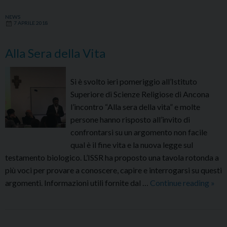
NEWS
7 APRILE 2018
Alla Sera della Vita
Si è svolto ieri pomeriggio all’Istituto
Superiore di Scienze Religiose di Ancona
l’incontro “Alla sera della vita” e molte
persone hanno risposto all’invito di
confrontarsi su un argomento non facile
qual è il fine vita e la nuova legge sul
testamento biologico. L’ISSR ha proposto una tavola rotonda a
più voci per provare a conoscere, capire e interrogarsi su questi
Alla
argomenti. Informazioni utili fornite dal …
Continue reading
»
Sera
della
Vita