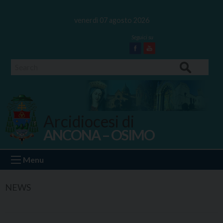
Skip
to
venerdì 07 agosto 2026
content
Facebook
Youtube
Search
Arcidiocesi di
ANCONA – OSIMO
Ancona Osimo
Menu
NEWS