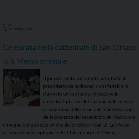
dell’Arcivescovo
alla
processione
NEWS
del
29 MARZO 2018
Cristo
Morto
Celebrata nella cattedrale di San Ciriaco
nella
concattedrale
la S. Messa crismale
di
Osimo
Il giovedì santo, nella mattinata, tutto il
presbiterio della diocesi, con i fedeli, si è
ritrovato unito al suo arcivescovo in
cattedrale per la celebrazione della messa
crismale una delle principali manifestazioni
della pienezza del sacerdozio del Vescovo e
un segno della stretta unione dei presbiteri con lui. La Messa
crismale è quasi epifania della Chiesa, corpo di Cristo,