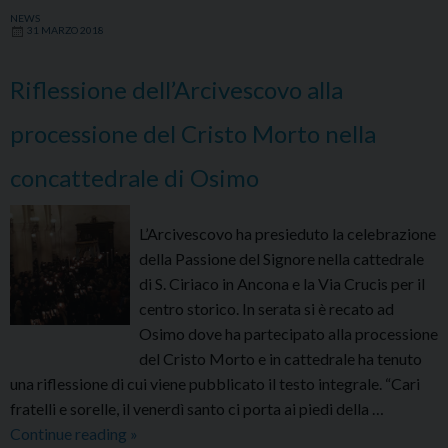
NEWS
il
31 MARZO 2018
battesimo
durante
Riflessione dell’Arcivescovo alla
la
Veglia
processione del Cristo Morto nella
Pasquale
concattedrale di Osimo
L’Arcivescovo ha presieduto la celebrazione
della Passione del Signore nella cattedrale
di S. Ciriaco in Ancona e la Via Crucis per il
centro storico. In serata si è recato ad
Osimo dove ha partecipato alla processione
del Cristo Morto e in cattedrale ha tenuto
una riflessione di cui viene pubblicato il testo integrale. “Cari
fratelli e sorelle, il venerdì santo ci porta ai piedi della …
Riflessione
Continue reading
»