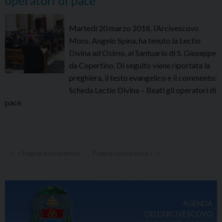
operatori di pace
–
COMUNICATO
Martedì 20 marzo 2018, l’Arcivescovo
DELL’ARCIVESCOVO
Mons. Angelo Spina, ha tenuto la Lectio
S.E.
Divina ad Osimo, al Santuario di S. Giuseppe
MONS.
da Copertino, Di seguito viene riportata la
ANGELO
preghiera, il testo evangelico e il commento:
SPINA
Scheda Lectio Divina – Beati gli operatori di
pace
« Pagina precedente
Pagina successiva »
AGENDA
DELL'ARCIVESCOVO