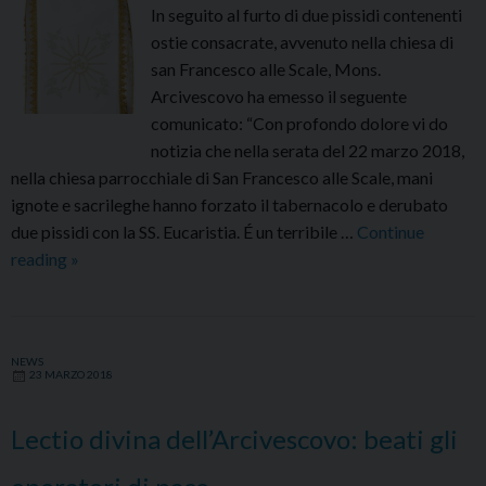
In seguito al furto di due pissidi contenenti
ostie consacrate, avvenuto nella chiesa di
san Francesco alle Scale, Mons.
Arcivescovo ha emesso il seguente
comunicato: “Con profondo dolore vi do
notizia che nella serata del 22 marzo 2018,
nella chiesa parrocchiale di San Francesco alle Scale, mani
ignote e sacrileghe hanno forzato il tabernacolo e derubato
due pissidi con la SS. Eucaristia. É un terribile …
Continue
FURTO
reading
»
SACRILEGO
NELLA
CHIESA
NEWS
DI
23 MARZO 2018
SAN
FRANCESCO
Lectio divina dell’Arcivescovo: beati gli
ALLE
SCALE