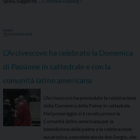
Messa
Spina, suggerite …
Continue reading
»
inizio
Settimana
Santa
NEWS
in
25 MARZO 2018
Caritas
L’Arcivescovo ha celebrato la Domenica
di Passione in cattedrale e con la
comunità latino americana
L’Arcivescovo ha presieduto la celebrazione
dalla Domenica della Palme in cattedrale.
Nel pomeriggio si è recato presso la
Comunità latino americana per la
benedizione delle palme e la celebrazione
eucaristica, concelebrata da don Sergio, che