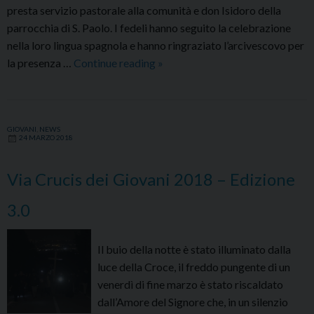
presta servizio pastorale alla comunità e don Isidoro della
parrocchia di S. Paolo. I fedeli hanno seguito la celebrazione
nella loro lingua spagnola e hanno ringraziato l’arcivescovo per
L’Arcivescovo
la presenza …
Continue reading
»
ha
celebrato
la
GIOVANI
,
NEWS
Domenica
24 MARZO 2018
di
Passione
Via Crucis dei Giovani 2018 – Edizione
in
cattedrale
3.0
e
con
Il buio della notte è stato illuminato dalla
la
luce della Croce, il freddo pungente di un
comunità
venerdì di fine marzo è stato riscaldato
latino
dall’Amore del Signore che, in un silenzio
americana