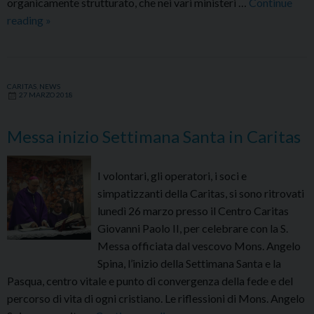
organicamente strutturato, che nei vari ministeri …
Continue
Celebrata
reading
»
nella
cattedrale
di
CARITAS
,
NEWS
San
27 MARZO 2018
Ciriaco
la
Messa inizio Settimana Santa in Caritas
S.
Messa
I volontari, gli operatori, i soci e
crismale
simpatizzanti della Caritas, si sono ritrovati
lunedì 26 marzo presso il Centro Caritas
Giovanni Paolo II, per celebrare con la S.
Messa officiata dal vescovo Mons. Angelo
Spina, l’inizio della Settimana Santa e la
Pasqua, centro vitale e punto di convergenza della fede e del
percorso di vita di ogni cristiano. Le riflessioni di Mons. Angelo