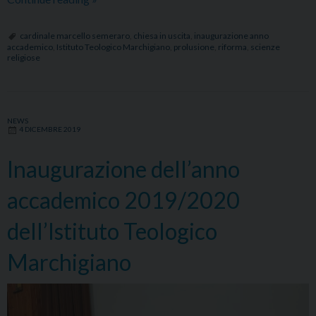
dell’anno
accademico
cardinale marcello semeraro
,
chiesa in uscita
,
inaugurazione anno
accademico
,
Istituto Teologico Marchigiano
,
prolusione
,
riforma
,
scienze
2021-
religiose
2022
dell’ITM
con
il
NEWS
4 DICEMBRE 2019
Cardinal
Semeraro
Inaugurazione dell’anno
accademico 2019/2020
dell’Istituto Teologico
Marchigiano