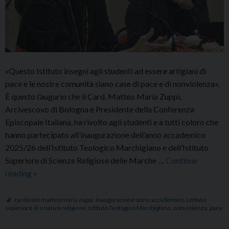
«Questo Istituto insegni agli studenti ad essere artigiani di
pace e le nostre comunità siano case di pace e di nonviolenza».
È questo l’augurio che il Card. Matteo Maria Zuppi,
Arcivescovo di Bologna e Presidente della Conferenza
Episcopale Italiana, ha rivolto agli studenti e a tutti coloro che
hanno partecipato all’inaugurazione dell’anno accademico
2025/26 dell’Istituto Teologico Marchigiano e dell’Istituto
Superiore di Scienze Religiose delle Marche …
Continue
Inaugurazione
reading
»
dell’anno
accademico
cardinale matteo maria zuppi
,
inaugurazione anno accademico
,
istituto
superiore di scienze religiose
,
Istituto Teologico Marchigiano
,
nonviolenza
,
pace
2025/2026
dell’ITM