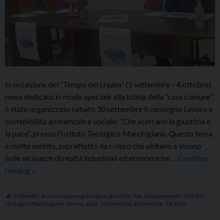
In occasione del “Tempo del creato” (1 settembre – 4 ottobre),
mese dedicato in modo speciale alla tutela della “casa comune”,
è stato organizzato sabato 30 settembre il convegno Lavoro e
sostenibilità ambientale e sociale: “Che scorrano la giustizia e
la pace”, presso l’Istituto Teologico Marchigiano. Questo tema
è molto sentito, soprattutto da coloro che abitano e vivono
nelle vicinanze di realtà industriali ed economiche …
Continue
Convegno
reading
»
su
“Lavoro
ambiente
,
arcivescovo angelo spina
,
giustizia
,
Ilva
,
inquinamento
,
Istituto
Teologico Marchigiano
,
lavoro
,
pace
,
sostenibilità ambientale
,
Taranto
e
sostenibilità