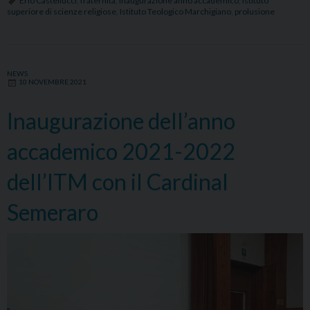
Erio Castellucci
,
fraternità
,
inaugurazione anno accademico
,
istituto
superiore di scienze religiose
,
Istituto Teologico Marchigiano
,
prolusione
Erio
Castellucci
per
l’inaugurazione
NEWS
10 NOVEMBRE 2021
dell’anno
accademico
Inaugurazione dell’anno
2022-
2023
accademico 2021-2022
dell’ITM
e
dell’ITM con il Cardinal
dell’ISSR
Semeraro