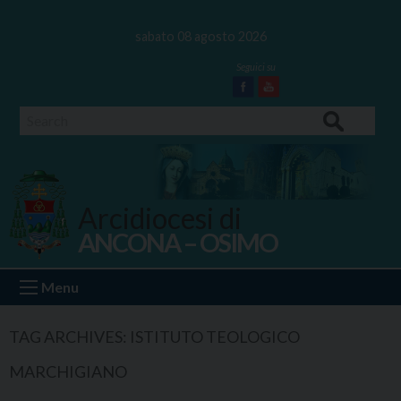
Skip
to
sabato 08 agosto 2026
content
Facebook
Youtube
Search
Arcidiocesi di
ANCONA – OSIMO
Ancona Osimo
Menu
TAG ARCHIVES:
ISTITUTO TEOLOGICO
MARCHIGIANO