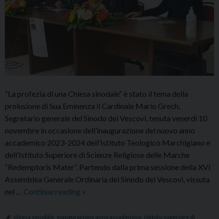
“La profezia di una Chiesa sinodale“ è stato il tema della
prolusione di Sua Eminenza il Cardinale Mario Grech,
Segretario generale del Sinodo dei Vescovi, tenuta venerdì 10
novembre in occasione dell’inaugurazione del nuovo anno
accademico 2023-2024 dell’Istituto Teologico Marchigiano e
dell’Istituto Superiore di Scienze Religiose delle Marche
“Redemptoris Mater”. Partendo dalla prima sessione della XVI
Assemblea Generale Ordinaria del Sinodo dei Vescovi, vissuta
Inaugurazione
nel …
Continue reading
»
dell’anno
accademico
chiesa sinodale
,
inaugurazione anno accademico
,
istituto superiore di