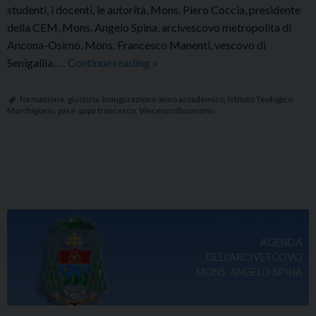
studenti, i docenti, le autorità, Mons. Piero Coccia, presidente
della CEM, Mons. Angelo Spina, arcivescovo metropolita di
Ancona-Osimo, Mons. Francesco Manenti, vescovo di
Inaugurazione
Senigallia, …
Continue reading
»
dell’anno
accademico
formazione
,
giustizia
,
inaugurazione anno accademico
,
Istituto Teologico
Marchigiano
,
pace
,
papa francesco
,
Vincenzo Buonomo
2019/2020
dell’Istituto
Teologico
Marchigiano
P
o
s
t
AGENDA
N
DELL'ARCIVESCOVO
a
MONS. ANGELO SPINA
v
i