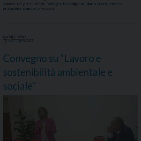
scienze religiose
,
Istituto Teologico Marchigiano
,
Mario Grech
,
profezia
,
2023-
prolusione
,
sinodo dei vescovi
2024
dell’ITM
e
dell’ISSR
LAVORO
,
NEWS
1 OTTOBRE 2023
con
la
Convegno su “Lavoro e
prolusione
del
sostenibilità ambientale e
Card.
sociale”
Mario
Grech