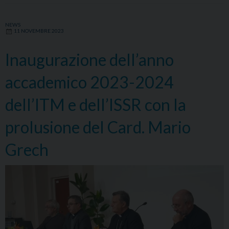
e
dell’ISSR
NEWS
11 NOVEMBRE 2023
con
il
Inaugurazione dell’anno
Card.
Zuppi
accademico 2023-2024
dell’ITM e dell’ISSR con la
prolusione del Card. Mario
Grech