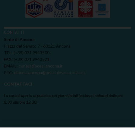
CONTATTI
Sede di Ancona
Piazza del Senato 7 - 60121 Ancona
TEL: (+39) 071.9943500
FAX: (+39) 071.9943521
EMAIL:
curia@diocesi.ancona.it
PEC:
diocesi.ancona@pec.chiesacattolica.it
CONTATTACI
La curia è aperta al pubblico nei giorni feriali (escluso il sabato) dalle ore
8.30 alle ore 12.30.