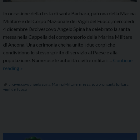
In occasione della festa di santa Barbara, patrona della Marina
Militare e del Corpo Nazionale dei Vigili del Fuoco, mercoledì
4 dicembre l’arcivescovo Angelo Spina ha celebrato la santa
messa nella Cappella del comprensorio della Marina Militare
di Ancona. Una cerimonia che ha unito i due corpi che
condividono lo stesso spirito di servizio al Paese e alla
popolazione. Numerose le autorità civili e militari …
Continue
Messa
reading
»
in
onore
arcivescovo angelo spina
,
Marina Militare
,
messa
,
patrona
,
santa barbara
,
vigili del fuoco
di
santa
Barbara,
patrona
P
della
o
Marina
s
Militare