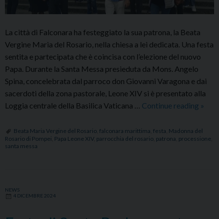
La città di Falconara ha festeggiato la sua patrona, la Beata
Vergine Maria del Rosario, nella chiesa a lei dedicata. Una festa
sentita e partecipata che è coincisa con l’elezione del nuovo
Papa. Durante la Santa Messa presieduta da Mons. Angelo
Spina, concelebrata dal parroco don Giovanni Varagona e dai
sacerdoti della zona pastorale, Leone XIV si è presentato alla
Festa
Loggia centrale della Basilica Vaticana …
Continue reading
»
della
Mado
Beata Maria Vergine del Rosario
,
falconara marittima
,
festa
,
Madonna del
Rosario di Pompei
,
Papa Leone XIV
,
parrocchia del rosario
,
patrona
,
processione
,
del
santa messa
Rosar
patro
di
Falco
NEWS
4 DICEMBRE 2024
Mari