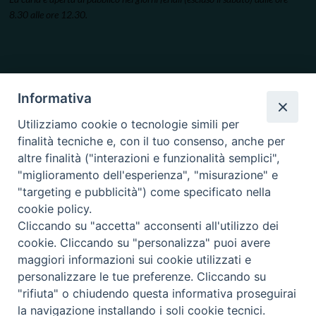
8.30 alle ore 12.30.
Informativa
Utilizziamo cookie o tecnologie simili per
finalità tecniche e, con il tuo consenso, anche per
altre finalità ("interazioni e funzionalità semplici",
"miglioramento dell'esperienza", "misurazione" e
"targeting e pubblicità") come specificato nella
cookie policy.
Cliccando su "accetta" acconsenti all'utilizzo dei
cookie. Cliccando su "personalizza" puoi avere
maggiori informazioni sui cookie utilizzati e
personalizzare le tue preferenze. Cliccando su
"rifiuta" o chiudendo questa informativa proseguirai
la navigazione installando i soli cookie tecnici.
Copyright © 2019.
Arcidiocesi di Ancona-Osimo.
All Rights Reserved.