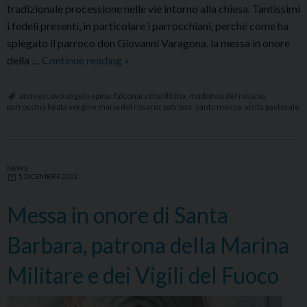
tradizionale processione nelle vie intorno alla chiesa. Tantissimi
i fedeli presenti, in particolare i parrocchiani, perché come ha
spiegato il parroco don Giovanni Varagona, la messa in onore
Festa
della …
Continue reading
»
della
Madonna
arcivescovo angelo spina
,
falconara marittima
,
madonna del rosario
,
parrocchia beata vergine maria del rosario
,
patrona
,
santa messa
,
visita pastorale
del
Rosario,
patrona
di
NEWS
5 DICEMBRE 2022
Falconara
Marittima
Messa in onore di Santa
Barbara, patrona della Marina
Militare e dei Vigili del Fuoco