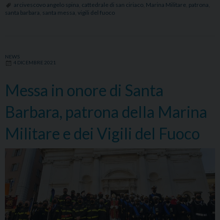
onore
arcivescovo angelo spina
,
cattedrale di san ciriaco
,
Marina Militare
,
patrona
,
santa barbara
,
santa messa
,
vigili del fuoco
di
Santa
Barbara,
patrona
NEWS
4 DICEMBRE 2021
della
Marina
Messa in onore di Santa
Militare
e
Barbara, patrona della Marina
dei
Vigili
Militare e dei Vigili del Fuoco
del
Fuoco