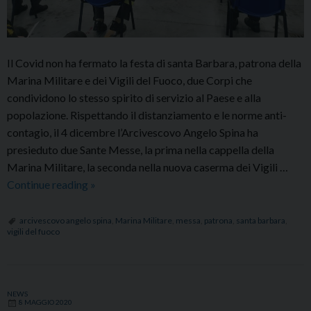
Il Covid non ha fermato la festa di santa Barbara, patrona della
Marina Militare e dei Vigili del Fuoco, due Corpi che
condividono lo stesso spirito di servizio al Paese e alla
popolazione. Rispettando il distanziamento e le norme anti-
contagio, il 4 dicembre l’Arcivescovo Angelo Spina ha
presieduto due Sante Messe, la prima nella cappella della
Marina Militare, la seconda nella nuova caserma dei Vigili …
Festa
Continue reading
»
di
Santa
arcivescovo angelo spina
,
Marina Militare
,
messa
,
patrona
,
santa barbara
,
vigili del fuoco
Barbara,
patrona
della
Marina
NEWS
8 MAGGIO 2020
Militare