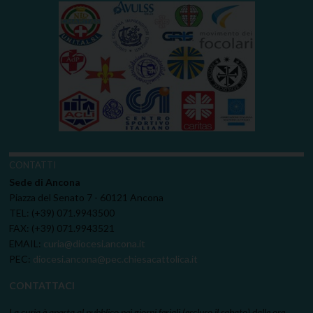
CONTATTI
Sede di Ancona
Piazza del Senato 7 - 60121 Ancona
TEL: (+39) 071.9943500
FAX: (+39) 071.9943521
EMAIL:
curia@diocesi.ancona.it
PEC:
diocesi.ancona@pec.chiesacattolica.it
CONTATTACI
La curia è aperta al pubblico nei giorni feriali (escluso il sabato) dalle ore