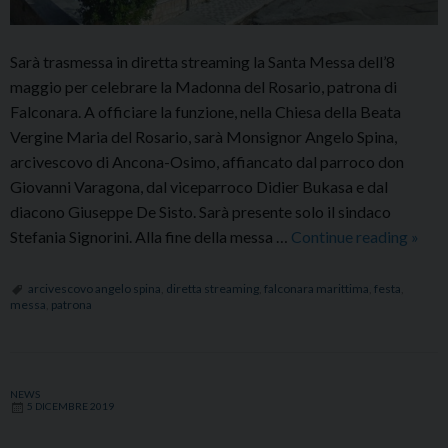
Sarà trasmessa in diretta streaming la Santa Messa dell’8
maggio per celebrare la Madonna del Rosario, patrona di
Falconara. A officiare la funzione, nella Chiesa della Beata
Vergine Maria del Rosario, sarà Monsignor Angelo Spina,
arcivescovo di Ancona-Osimo, affiancato dal parroco don
Giovanni Varagona, dal viceparroco Didier Bukasa e dal
diacono Giuseppe De Sisto. Sarà presente solo il sindaco
Festa
Stefania Signorini. Alla fine della messa …
Continue reading
»
della
Mado
arcivescovo angelo spina
,
diretta streaming
,
falconara marittima
,
festa
,
messa
,
patrona
del
Rosar
a
Falco
NEWS
5 DICEMBRE 2019
la
Mess