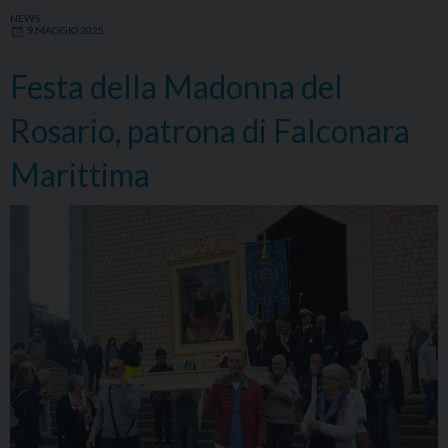
patrona
NEWS
9 MAGGIO 2025
di
Falconara
Festa della Madonna del
Rosario, patrona di Falconara
Marittima