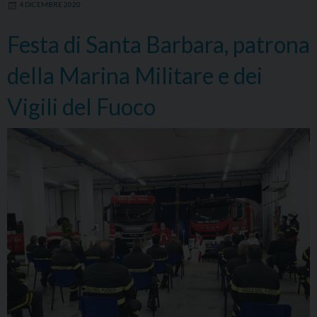
4 DICEMBRE 2020
della
Marina
Festa di Santa Barbara, patrona
Militare
e
della Marina Militare e dei
dei
Vigili
Vigili del Fuoco
del
Fuoco