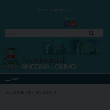
Skip
to
sabato 08 agosto 2026
content
Facebook
Youtube
Search
Arcidiocesi di
ANCONA – OSIMO
Ancona Osimo
Menu
TAG ARCHIVES:
PATRONA