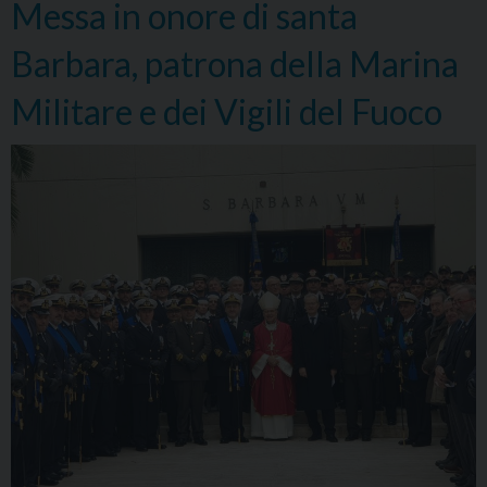
Messa in onore di santa
sarà
tras
Barbara, patrona della Marina
in
diret
Militare e dei Vigili del Fuoco
stre