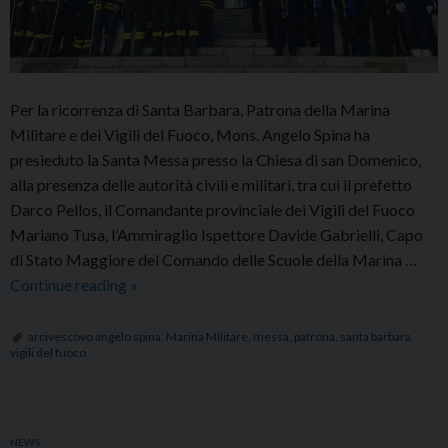
Per la ricorrenza di Santa Barbara, Patrona della Marina
Militare e dei Vigili del Fuoco, Mons. Angelo Spina ha
presieduto la Santa Messa presso la Chiesa di san Domenico,
alla presenza delle autorità civili e militari, tra cui il prefetto
Darco Pellos, il Comandante provinciale dei Vigili del Fuoco
Mariano Tusa, l’Ammiraglio Ispettore Davide Gabrielli, Capo
di Stato Maggiore del Comando delle Scuole della Marina …
Messa
Continue reading
»
in
onore
arcivescovo angelo spina
,
Marina Militare
,
messa
,
patrona
,
santa barbara
,
vigili del fuoco
di
Santa
Barbara,
patrona
NEWS