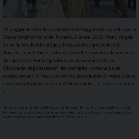
L’8 maggio la città di Falconara ha festeggiato la sua patrona, la
Beata Vergine Maria del Rosario. Alle ore 18.30 Mons. Angelo
Spina ha presieduto la Santa Messa nella parrocchia del
Rosario, concelebrata dai sacerdoti di Falconara, alla presenza
del sindaco Stefania Signorini, del vicesindaco Marco
Giacanella, degli assessori, dei consiglieri comunali, e dei
rappresentanti di forze dell’ordine, associazioni di volontariato,
combattentistiche e d’arma. All’inizio della …
Continue reading
Festa
»
della
Beata
Beata Vergine Maria del Rosario
,
Falconara M.ma
,
Madonna del Rosario di
Pompei
,
parrocchia beata vergine maria del rosario
,
patrona
,
processione
,
San
Vergine
Bartolo Longo
,
san francesco d'assisi
,
santa messa
Maria
del
Rosario,