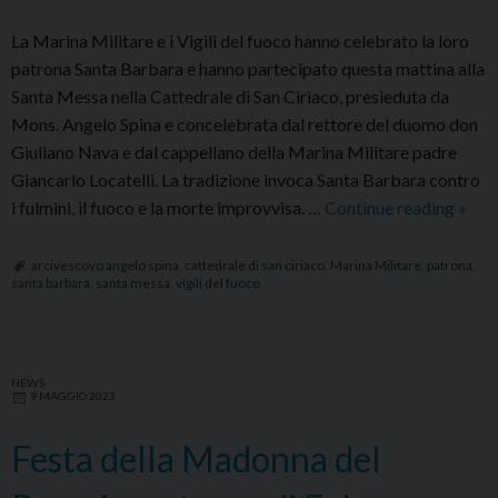
La Marina Militare e i Vigili del fuoco hanno celebrato la loro
patrona Santa Barbara e hanno partecipato questa mattina alla
Santa Messa nella Cattedrale di San Ciriaco, presieduta da
Mons. Angelo Spina e concelebrata dal rettore del duomo don
Giuliano Nava e dal cappellano della Marina Militare padre
Giancarlo Locatelli. La tradizione invoca Santa Barbara contro
Festa
i fulmini, il fuoco e la morte improvvisa. …
Continue reading
»
di
Sant
arcivescovo angelo spina
,
cattedrale di san ciriaco
,
Marina Militare
,
patrona
,
santa barbara
,
santa messa
,
vigili del fuoco
Barb
patr
della
Mari
NEWS
9 MAGGIO 2023
milit
e
Festa della Madonna del
dei
Vigili