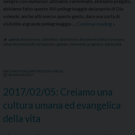
sempre così numerosi; abbiamo camminato, abbiamo pregato,
abbiamo fatto questo XIII pellegrinaggio del popolo di Dio
volendo, anche attraverso questo gesto, dare una sorta di
2017/05/
visibilità al grande pellegrinaggio …
Continue reading
»
–
Il
agenda del vescovo
,
catechesi
,
catechismo
,
documenti dell'arcivescovo
,
edoardo menichelli
,
formazione
,
giovani
,
interventi
,
preghiere
,
spiritualità
più
grande
amore
di
DOCUMENTI DELL'ARCIVESCOVO
,
OMELIE
18 MAGGIO 2017
Dio
è
2017/02/05: Creiamo una
riaverci
con
cultura umana ed evangelica
sé
in
della vita
anima
e