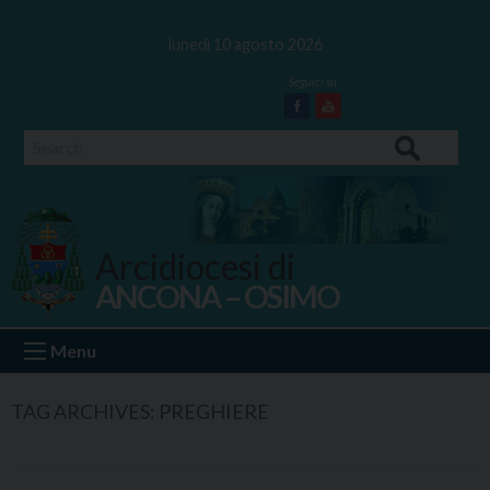
Skip
to
lunedì 10 agosto 2026
content
Facebook
Youtube
Search
Arcidiocesi di
ANCONA – OSIMO
Ancona Osimo
Menu
TAG ARCHIVES:
PREGHIERE