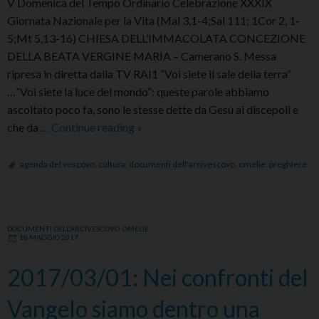
V Domenica del Tempo Ordinario Celebrazione XXXIX
corpo
Giornata Nazionale per la Vita (Mal 3,1-4;Sal 111; 1Cor 2, 1-
5;Mt 5,13-16) CHIESA DELL’IMMACOLATA CONCEZIONE
DELLA BEATA VERGINE MARIA – Camerano S. Messa
ripresa in diretta dalla TV RAI1 “Voi siete il sale della terra”
…”Voi siete la luce del mondo”: queste parole abbiamo
ascoltato poco fa, sono le stesse dette da Gesù ai discepoli e
2017/02/05:
che da …
Continue reading
»
Creiamo
una
agenda del vescovo
,
cultura
,
documenti dell'arcivescovo
,
omelie
,
preghiere
cultura
umana
ed
DOCUMENTI DELL'ARCIVESCOVO
,
OMELIE
evangelica
18 MAGGIO 2017
della
vita
2017/03/01: Nei confronti del
Vangelo siamo dentro una