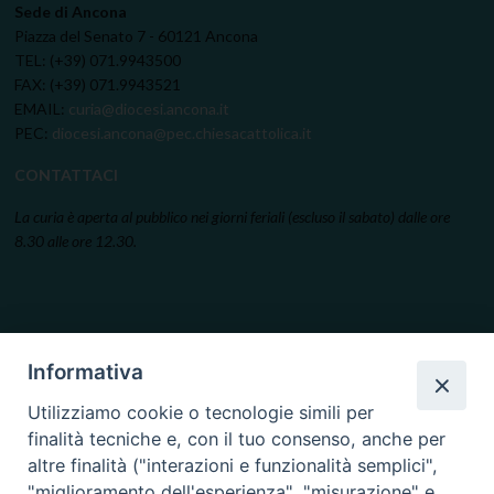
Sede di Ancona
Piazza del Senato 7 - 60121 Ancona
TEL: (+39) 071.9943500
FAX: (+39) 071.9943521
EMAIL:
curia@diocesi.ancona.it
PEC:
diocesi.ancona@pec.chiesacattolica.it
CONTATTACI
La curia è aperta al pubblico nei giorni feriali (escluso il sabato) dalle ore
8.30 alle ore 12.30.
Informativa
Utilizziamo cookie o tecnologie simili per
finalità tecniche e, con il tuo consenso, anche per
altre finalità ("interazioni e funzionalità semplici",
"miglioramento dell'esperienza", "misurazione" e