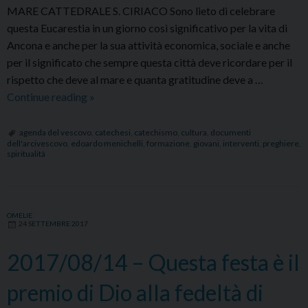
MARE CATTEDRALE S. CIRIACO Sono lieto di celebrare
Dio
questa Eucarestia in un giorno così significativo per la vita di
Ancona e anche per la sua attività economica, sociale e anche
per il significato che sempre questa città deve ricordare per il
rispetto che deve al mare e quanta gratitudine deve a …
2017/09/03
Continue reading
»
–
Vivere
agenda del vescovo
,
catechesi
,
catechismo
,
cultura
,
documenti
dell'arcivescovo
,
edoardo menichelli
,
formazione
,
giovani
,
interventi
,
preghiere
,
secondo
spiritualità
la
mentalità
di
Dio
OMELIE
24 SETTEMBRE 2017
2017/08/14 – Questa festa è il
premio di Dio alla fedeltà di