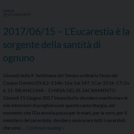
Regina
di
OMELIE
22 LUGLIO 2017
tutti
i
2017/06/15 – L’Eucarestia è la
Santi
sorgente della santità di
ognuno
Giovedì della X Settimana del Tempo ordinario Festa del
Corpus Domini (Dt 8,2-3.14b-16a; Sal 147; 1Cor 10,16-17; Gv
6, 51-58) ANCONA – CHIESA DEL SS. SACRAMENTO
Giovedì 15 Giugno 2017 Innanzitutto desidero manifestare le
mie intenzioni di preghiera per questa santa liturgia, dal
momento che l’Eucarestia passa per le mani, per la voce, per il
ministero del sacerdote; desidero assicurare tutti i sacerdoti
2017/06/15
che sono …
Continue reading
»