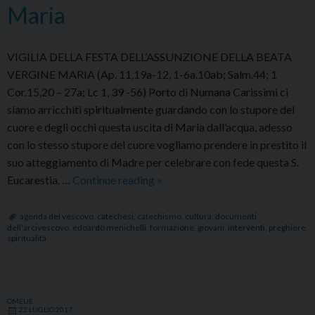
Maria
VIGILIA DELLA FESTA DELL’ASSUNZIONE DELLA BEATA
VERGINE MARIA (Ap. 11,19a-12, 1-6a.10ab; Salm.44; 1
Cor.15,20 – 27a; Lc 1, 39 -56) Porto di Numana Carissimi ci
siamo arricchiti spiritualmente guardando con lo stupore del
cuore e degli occhi questa uscita di Maria dall’acqua, adesso
con lo stesso stupore del cuore vogliamo prendere in prestito il
suo atteggiamento di Madre per celebrare con fede questa S.
2017/08/14
Eucarestia. …
Continue reading
»
–
Questa
agenda del vescovo
,
catechesi
,
catechismo
,
cultura
,
documenti
dell'arcivescovo
,
edoardo menichelli
,
formazione
,
giovani
,
interventi
,
preghiere
,
festa
spiritualità
è
il
premio
di
OMELIE
22 LUGLIO 2017