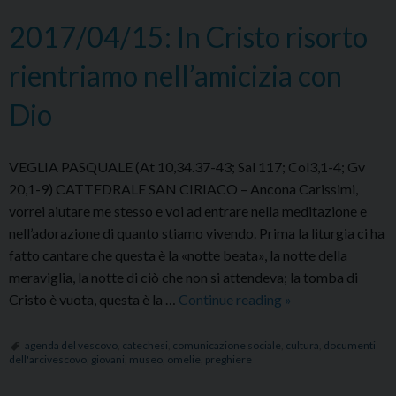
irreg
2017/04/15: In Cristo risorto
molti
rientriamo nell’amicizia con
Dio
VEGLIA PASQUALE (At 10,34.37-43; Sal 117; Col3,1-4; Gv
20,1-9) CATTEDRALE SAN CIRIACO – Ancona Carissimi,
vorrei aiutare me stesso e voi ad entrare nella meditazione e
nell’adorazione di quanto stiamo vivendo. Prima la liturgia ci ha
fatto cantare che questa è la «notte beata», la notte della
meraviglia, la notte di ciò che non si attendeva; la tomba di
2017/04/15:
Cristo è vuota, questa è la …
Continue reading
»
In
Cristo
agenda del vescovo
,
catechesi
,
comunicazione sociale
,
cultura
,
documenti
dell'arcivescovo
,
giovani
,
museo
,
omelie
,
preghiere
risorto
rientriamo