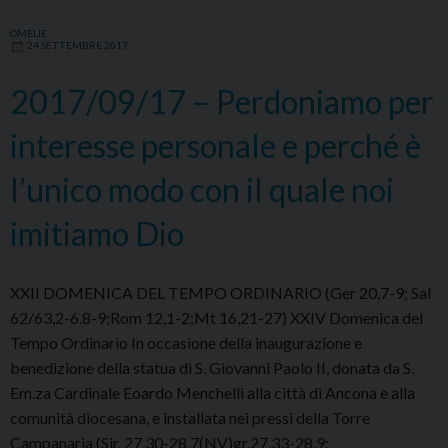
OMELIE
24 SETTEMBRE 2017
2017/09/17 – Perdoniamo per
interesse personale e perché è
l’unico modo con il quale noi
imitiamo Dio
XXII DOMENICA DEL TEMPO ORDINARIO (Ger 20,7-9; Sal
62/63,2-6.8-9;Rom 12,1-2;Mt 16,21-27) XXIV Domenica del
Tempo Ordinario In occasione della inaugurazione e
benedizione della statua di S. Giovanni Paolo II, donata da S.
Em.za Cardinale Eoardo Menchelli alla città di Ancona e alla
comunità diocesana, e installata nei pressi della Torre
Campanaria (Sir. 27,30-28,7(NV)gr.27,33-28,9;