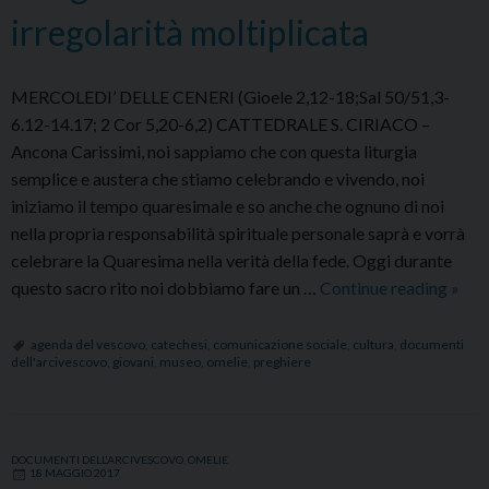
irregolarità moltiplicata
MERCOLEDI’ DELLE CENERI (Gioele 2,12-18;Sal 50/51,3-
6.12-14.17; 2 Cor 5,20-6,2) CATTEDRALE S. CIRIACO –
Ancona Carissimi, noi sappiamo che con questa liturgia
semplice e austera che stiamo celebrando e vivendo, noi
iniziamo il tempo quaresimale e so anche che ognuno di noi
nella propria responsabilità spirituale personale saprà e vorrà
celebrare la Quaresima nella verità della fede. Oggi durante
2017
questo sacro rito noi dobbiamo fare un …
Continue reading
»
Nei
confr
agenda del vescovo
,
catechesi
,
comunicazione sociale
,
cultura
,
documenti
dell'arcivescovo
,
giovani
,
museo
,
omelie
,
preghiere
del
Vang
siam
dent
DOCUMENTI DELL'ARCIVESCOVO
,
OMELIE
18 MAGGIO 2017
una