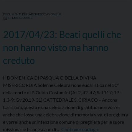
nell’amicizia
con
DOCUMENTI DELL'ARCIVESCOVO
,
OMELIE
18 MAGGIO 2017
Dio
2017/04/23: Beati quelli che
non hanno visto ma hanno
creduto
II DOMENICA DI PASQUA O DELLA DIVINA
MISERICORDIA Solenne Celebrazione eucaristica nel 50°
della morte di P. Guido Costantini (At 2, 42-47; Sal 117; 1Pt
1,3-9; Gv 20,19-31) CATTEDRALE S. CIRIACO – Ancona
Carissimi, questa è una celebrazione di gratitudine e vorrei
anche che fosse una celebrazione di memoria viva, di preghiera
e vorrei anche un’intenzione comune di preghiera per le suore
2017/04/23:
missionarie francescane di …
Continue reading
»