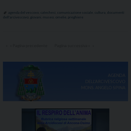
Beati
quelli
agenda del vescovo
,
catechesi
,
comunicazione sociale
,
cultura
,
documenti
dell'arcivescovo
,
giovani
,
museo
,
omelie
,
preghiere
che
non
hanno
visto
« Pagina precedente
Pagina successiva »
ma
hanno
creduto
AGENDA
DELL'ARCIVESCOVO
MONS. ANGELO SPINA