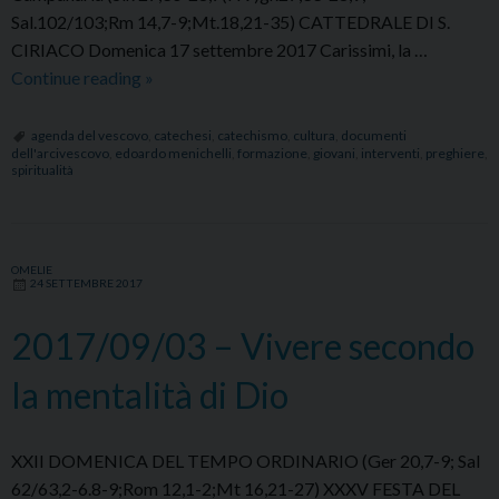
Sal.102/103;Rm 14,7-9;Mt.18,21-35) CATTEDRALE DI S.
CIRIACO Domenica 17 settembre 2017 Carissimi, la …
2017/09/17
Continue reading
»
–
Perdoniamo
agenda del vescovo
,
catechesi
,
catechismo
,
cultura
,
documenti
dell'arcivescovo
,
edoardo menichelli
,
formazione
,
giovani
,
interventi
,
preghiere
,
per
spiritualità
interesse
personale
e
perché
OMELIE
24 SETTEMBRE 2017
è
l’unico
2017/09/03 – Vivere secondo
modo
con
la mentalità di Dio
il
quale
XXII DOMENICA DEL TEMPO ORDINARIO (Ger 20,7-9; Sal
noi
62/63,2-6.8-9;Rom 12,1-2;Mt 16,21-27) XXXV FESTA DEL
imitiamo