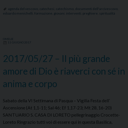
–
L’Eucarestia
agenda del vescovo
,
catechesi
,
catechismo
,
documenti dell'arcivescovo
,
edoardo menichelli
,
formazione
,
giovani
,
interventi
,
preghiere
,
spiritualità
è
la
sorgente
della
OMELIE
11 GIUGNO 2017
santità
di
2017/05/27 – Il più grande
ognuno
amore di Dio è riaverci con sé in
anima e corpo
Sabato della VI Settimana di Pasqua – Vigilia Festa dell’
Ascensione (At 1,1-11; Sal 46; Ef 1,17-23; Mt 28, 16-20)
SANTUARIO S. CASA DI LORETO pellegrinaggio Crocette-
Loreto Ringrazio tutti voi di essere qui in questa Basilica,