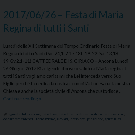
Dio
alla
2017/06/26 – Festa di Maria
fedeltà
di
Regina di tutti i Santi
Maria
Lunedì della XII Settimana del Tempo Ordinario Festa di Maria
Regina di tutti i Santi (Sir. 24,1-2.17.18b.19-22; Sal.13,18-
19;Gv.2,1-11) CATTEDRALE DI S. CIRIACO – Ancona Lunedì
26 Giugno 2017 Rivolgendo il nostro saluto a Maria regina di
tutti i Santi vogliamo carissimi che Lei interceda verso Suo
Figlio perché benedica la nostra comunità diocesana, la nostra
Chiesa e anche la società civile di Ancona che custodisce …
2017/06/26
Continue reading
»
–
Festa
agenda del vescovo
,
catechesi
,
catechismo
,
documenti dell'arcivescovo
,
edoardo menichelli
,
formazione
,
giovani
,
interventi
,
preghiere
,
spiritualità
di
Maria